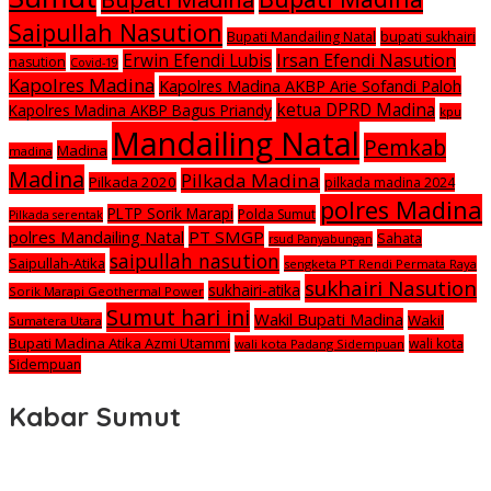
Saipullah Nasution
Bupati Mandailing Natal
bupati sukhairi
Irsan Efendi Nasution
Erwin Efendi Lubis
nasution
Covid-19
Kapolres Madina
Kapolres Madina AKBP Arie Sofandi Paloh
ketua DPRD Madina
Kapolres Madina AKBP Bagus Priandy
kpu
Mandailing Natal
Pemkab
Madina
madina
Madina
Pilkada Madina
Pilkada 2020
pilkada madina 2024
polres Madina
PLTP Sorik Marapi
Polda Sumut
Pilkada serentak
polres Mandailing Natal
PT SMGP
Sahata
rsud Panyabungan
saipullah nasution
Saipullah-Atika
sengketa PT Rendi Permata Raya
sukhairi Nasution
sukhairi-atika
Sorik Marapi Geothermal Power
Sumut hari ini
Wakil Bupati Madina
Wakil
Sumatera Utara
Bupati Madina Atika Azmi Utammi
wali kota
wali kota Padang Sidempuan
Sidempuan
Kabar Sumut