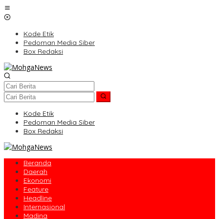
Lewati
ke
konten
Kode Etik
Pedoman Media Siber
Box Redaksi
Kode Etik
Pedoman Media Siber
Box Redaksi
Beranda
Daerah
Ekonomi
Feature
Headline
Internasional
Madina