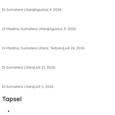
Calon Anggota KPID Sumut Melaju ke DPRD, Fit and Proper Test
jadi Penentu
Di Sumatera Utara
|
Agustus 4, 2026
PRSU ke-50 Resmi Ditutup, Bupati Madina Apresiasi Kerja Keras
Tim Meski Terbatas Anggaran
Di Madina, Sumatera Utara
|
Agustus 3, 2026
Bupati Madina Jadi Pembicara Utama Diskusi Panel di
Universitas Medan Area
Di Madina, Sumatera Utara, Terbaru
|
Juli 26, 2026
PWI Sumut Juga Laporkan Hotman Paris ke Polda soal Dugaan
Penghinaan Wartawan
Di Sumatera Utara
|
Juli 21, 2026
Ketua Umum PWI Bangga Atas Kepemimpinan Farianda Putri
Sinik
Di Sumatera Utara
|
Juli 5, 2026
Tapsel