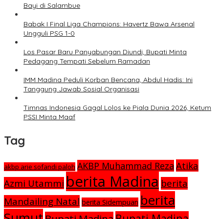
Bayi di Salambue
Babak I Final Liga Champions: Havertz Bawa Arsenal
Ungguli PSG 1-0
Los Pasar Baru Panyabungan Diundi, Bupati Minta
Pedagang Tempati Sebelum Ramadan
IMM Madina Peduli Korban Bencana, Abdul Hadis: Ini
Tanggung Jawab Sosial Organisasi
Timnas Indonesia Gagal Lolos ke Piala Dunia 2026, Ketum
PSSI Minta Maaf
Tag
Atika
AKBP Muhammad Reza
akbp arie sofandi paloh
berita Madina
Azmi Utammi
berita
berita
Mandailing Natal
berita Sidempuan
Sumut
Bupati Madina
Bupati Madina