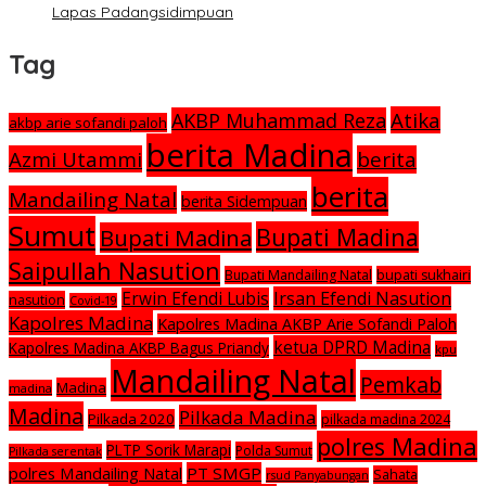
Lapas Padangsidimpuan
Tag
Atika
AKBP Muhammad Reza
akbp arie sofandi paloh
berita Madina
Azmi Utammi
berita
berita
Mandailing Natal
berita Sidempuan
Sumut
Bupati Madina
Bupati Madina
Saipullah Nasution
Bupati Mandailing Natal
bupati sukhairi
Irsan Efendi Nasution
Erwin Efendi Lubis
nasution
Covid-19
Kapolres Madina
Kapolres Madina AKBP Arie Sofandi Paloh
ketua DPRD Madina
Kapolres Madina AKBP Bagus Priandy
kpu
Mandailing Natal
Pemkab
Madina
madina
Madina
Pilkada Madina
Pilkada 2020
pilkada madina 2024
polres Madina
PLTP Sorik Marapi
Polda Sumut
Pilkada serentak
polres Mandailing Natal
PT SMGP
Sahata
rsud Panyabungan