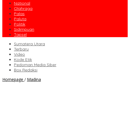
National
Olahraga
Palas
Paluta
Politik
Sidimpuan
Tapsel
Sumatera Utara
Terbaru
Video
Kode Etik
Pedoman Media Siber
Box Redaksi
Polri
Homepage
/
Madina
Untuk
Masyarakat