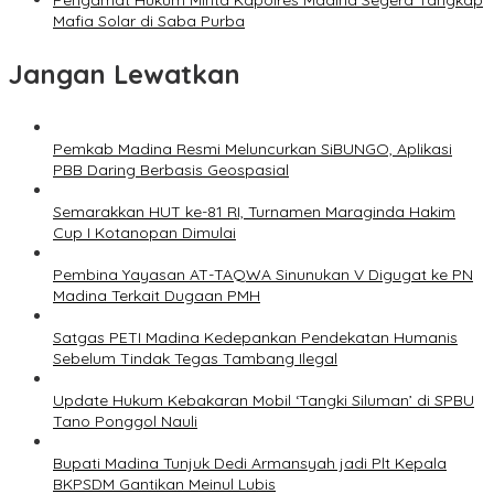
Pengamat Hukum Minta Kapolres Madina Segera Tangkap
Mafia Solar di Saba Purba
Jangan Lewatkan
Pemkab Madina Resmi Meluncurkan SiBUNGO, Aplikasi
PBB Daring Berbasis Geospasial
Semarakkan HUT ke-81 RI, Turnamen Maraginda Hakim
Cup I Kotanopan Dimulai
Pembina Yayasan AT-TAQWA Sinunukan V Digugat ke PN
Madina Terkait Dugaan PMH
Satgas PETI Madina Kedepankan Pendekatan Humanis
Sebelum Tindak Tegas Tambang Ilegal
Update Hukum Kebakaran Mobil ‘Tangki Siluman’ di SPBU
Tano Ponggol Nauli
Bupati Madina Tunjuk Dedi Armansyah jadi Plt Kepala
BKPSDM Gantikan Meinul Lubis