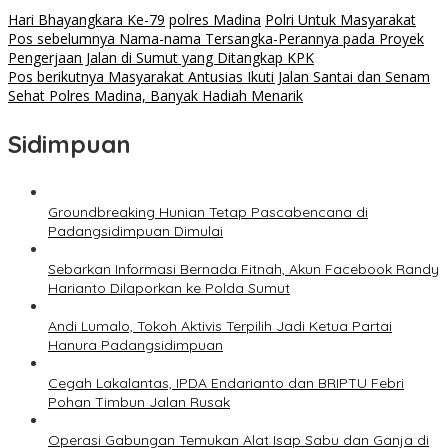
Hari Bhayangkara Ke-79
polres Madina
Polri Untuk Masyarakat
Navigasi
Pos sebelumnya
Nama-nama Tersangka-Perannya pada Proyek
Pengerjaan Jalan di Sumut yang Ditangkap KPK
pos
Pos berikutnya
Masyarakat Antusias Ikuti Jalan Santai dan Senam
Sehat Polres Madina, Banyak Hadiah Menarik
Sidimpuan
Groundbreaking Hunian Tetap Pascabencana di
Padangsidimpuan Dimulai
Sebarkan Informasi Bernada Fitnah, Akun Facebook Randy
Harianto Dilaporkan ke Polda Sumut
Andi Lumalo, Tokoh Aktivis Terpilih Jadi Ketua Partai
Hanura Padangsidimpuan
Cegah Lakalantas, IPDA Endarianto dan BRIPTU Febri
Pohan Timbun Jalan Rusak
Operasi Gabungan Temukan Alat Isap Sabu dan Ganja di