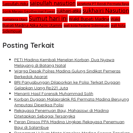
saipullah nasution
Saipullah-Atika
sengketa PT Rendi Permata Raya
sukhairi Nasution
sukhairi-atika
Sorik Marapi Geothermal Power
Sumut hari ini
Wakil Bupati Madina
Wakil
Sumatera Utara
Bupati Madina Atika Azmi Utammi
wali kota
wali kota Padang Sidempuan
Sidempuan
Posting Terkait
PETI Madina Kembali Menelan Korban, Dua Nyawa
Melayang di Batang Natal
Warga Desak Polres Madina Gulung Sindikat Pemeras
Berkedok Aparat
BRI Panyabungan Dilaporkan ke Polisi Terkait Dugaan
Gelapkan Uang Rp221 Juta
Menanti Hasil Forensik Muhammad Solih
Korban Dugaan Malapraktik RS Permata Madina Berujung
Amputasi Diperiksa Polisi
Rekayasa Penemuan Bayi, Mahasiswi di Madina
Ditetapkan Sebagai Tersangka
Peran Dinsos PPA Madina Ungkap Rekayasa Penemuan
Bayi di Salambue