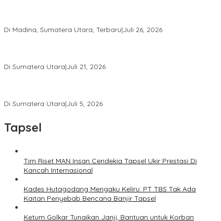
Bupati Madina Jadi Pembicara Utama Diskusi Panel di
Universitas Medan Area
Di Madina, Sumatera Utara, Terbaru
|
Juli 26, 2026
PWI Sumut Juga Laporkan Hotman Paris ke Polda soal Dugaan
Penghinaan Wartawan
Di Sumatera Utara
|
Juli 21, 2026
Ketua Umum PWI Bangga Atas Kepemimpinan Farianda Putri
Sinik
Di Sumatera Utara
|
Juli 5, 2026
Tapsel
Tim Riset MAN Insan Cendekia Tapsel Ukir Prestasi Di
Kancah Internasional
Kades Hutagodang Mengaku Keliru: PT TBS Tak Ada
Kaitan Penyebab Bencana Banjir Tapsel
Ketum Golkar Tunaikan Janji, Bantuan untuk Korban