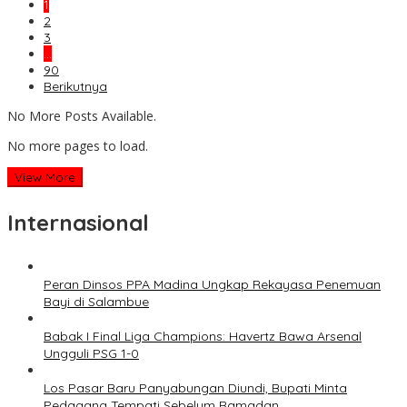
1
2
3
…
90
Berikutnya
No More Posts Available.
No more pages to load.
View More
Internasional
Peran Dinsos PPA Madina Ungkap Rekayasa Penemuan
Bayi di Salambue
Babak I Final Liga Champions: Havertz Bawa Arsenal
Ungguli PSG 1-0
Los Pasar Baru Panyabungan Diundi, Bupati Minta
Pedagang Tempati Sebelum Ramadan