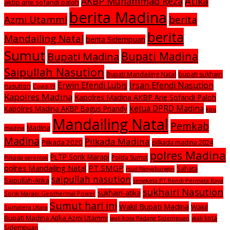
Atika
AKBP Muhammad Reza
akbp arie sofandi paloh
berita Madina
Azmi Utammi
berita
berita
Mandailing Natal
berita Sidempuan
Sumut
Bupati Madina
Bupati Madina
Saipullah Nasution
Bupati Mandailing Natal
bupati sukhairi
Irsan Efendi Nasution
Erwin Efendi Lubis
nasution
Covid-19
Kapolres Madina
Kapolres Madina AKBP Arie Sofandi Paloh
ketua DPRD Madina
Kapolres Madina AKBP Bagus Priandy
kpu
Mandailing Natal
Pemkab
Madina
madina
Madina
Pilkada Madina
Pilkada 2020
pilkada madina 2024
polres Madina
PLTP Sorik Marapi
Polda Sumut
Pilkada serentak
polres Mandailing Natal
PT SMGP
Sahata
rsud Panyabungan
saipullah nasution
Saipullah-Atika
sengketa PT Rendi Permata Raya
sukhairi Nasution
sukhairi-atika
Sorik Marapi Geothermal Power
Sumut hari ini
Wakil Bupati Madina
Wakil
Sumatera Utara
Bupati Madina Atika Azmi Utammi
wali kota
wali kota Padang Sidempuan
Sidempuan