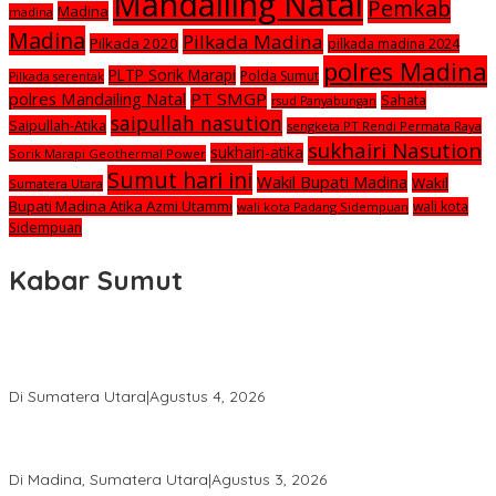
Mandailing Natal
Pemkab
Madina
madina
Madina
Pilkada Madina
Pilkada 2020
pilkada madina 2024
polres Madina
PLTP Sorik Marapi
Polda Sumut
Pilkada serentak
polres Mandailing Natal
PT SMGP
Sahata
rsud Panyabungan
saipullah nasution
Saipullah-Atika
sengketa PT Rendi Permata Raya
sukhairi Nasution
sukhairi-atika
Sorik Marapi Geothermal Power
Sumut hari ini
Wakil Bupati Madina
Wakil
Sumatera Utara
Bupati Madina Atika Azmi Utammi
wali kota
wali kota Padang Sidempuan
Sidempuan
Kabar Sumut
Calon Anggota KPID Sumut Melaju ke DPRD, Fit and Proper Test
jadi Penentu
Di Sumatera Utara
|
Agustus 4, 2026
PRSU ke-50 Resmi Ditutup, Bupati Madina Apresiasi Kerja Keras
Tim Meski Terbatas Anggaran
Di Madina, Sumatera Utara
|
Agustus 3, 2026