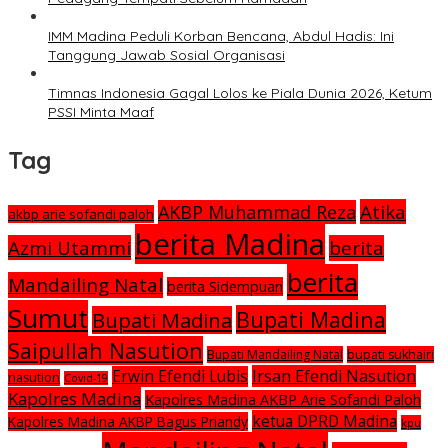
IMM Madina Peduli Korban Bencana, Abdul Hadis: Ini
Tanggung Jawab Sosial Organisasi
Timnas Indonesia Gagal Lolos ke Piala Dunia 2026, Ketum
PSSI Minta Maaf
Tag
Atika
AKBP Muhammad Reza
akbp arie sofandi paloh
berita Madina
Azmi Utammi
berita
berita
Mandailing Natal
berita Sidempuan
Sumut
Bupati Madina
Bupati Madina
Saipullah Nasution
Bupati Mandailing Natal
bupati sukhairi
Irsan Efendi Nasution
Erwin Efendi Lubis
nasution
Covid-19
Kapolres Madina
Kapolres Madina AKBP Arie Sofandi Paloh
ketua DPRD Madina
Kapolres Madina AKBP Bagus Priandy
kpu