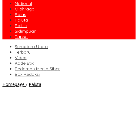
National
Olahraga
Palas
Paluta
Politik
Sidimpuan
Tapsel
Sumatera Utara
Terbaru
Video
Kode Etik
Pedoman Media Siber
Box Redaksi
Pj
Homepage
/
Paluta
Sekda
Paluta
Sidak
Kehadiran
ASN
Pasca
Libur
Nataru