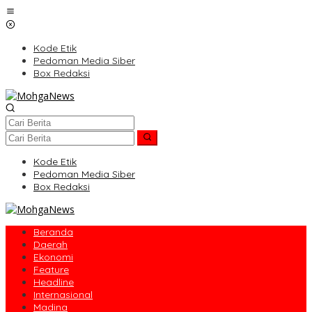
Lewati
ke
konten
Kode Etik
Pedoman Media Siber
Box Redaksi
Kode Etik
Pedoman Media Siber
Box Redaksi
Beranda
Daerah
Ekonomi
Feature
Headline
Internasional
Madina