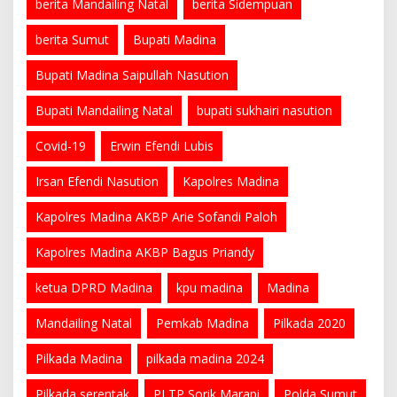
berita Mandailing Natal
berita Sidempuan
berita Sumut
Bupati Madina
Bupati Madina Saipullah Nasution
Bupati Mandailing Natal
bupati sukhairi nasution
Covid-19
Erwin Efendi Lubis
Irsan Efendi Nasution
Kapolres Madina
Kapolres Madina AKBP Arie Sofandi Paloh
Kapolres Madina AKBP Bagus Priandy
ketua DPRD Madina
kpu madina
Madina
Mandailing Natal
Pemkab Madina
Pilkada 2020
Pilkada Madina
pilkada madina 2024
Pilkada serentak
PLTP Sorik Marapi
Polda Sumut