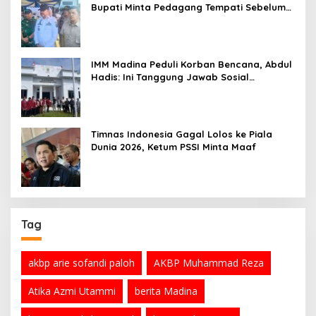
Bupati Minta Pedagang Tempati Sebelum
Ramadan
IMM Madina Peduli Korban Bencana, Abdul
Hadis: Ini Tanggung Jawab Sosial
Organisasi
Timnas Indonesia Gagal Lolos ke Piala
Dunia 2026, Ketum PSSI Minta Maaf
Tag
akbp arie sofandi paloh
AKBP Muhammad Reza
Atika Azmi Utammi
berita Madina