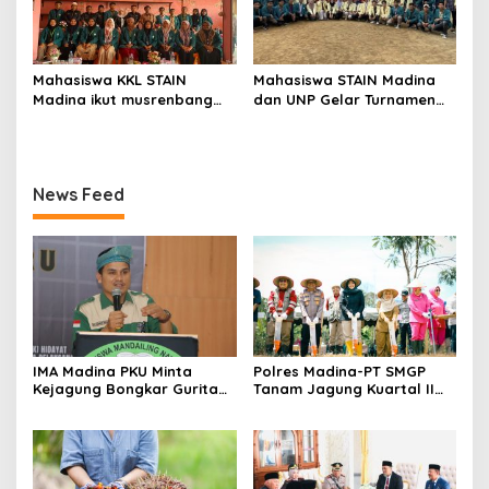
Mahasiswa KKL STAIN
Mahasiswa STAIN Madina
Madina ikut musrenbang
dan UNP Gelar Turnamen
Nagari di Pasaman
Volli
News Feed
IMA Madina PKU Minta
Polres Madina-PT SMGP
Kejagung Bongkar Gurita
Tanam Jagung Kuartal II
Korupsi MBG di Daerah
Tahun 2026 di Desa Purba
Baru