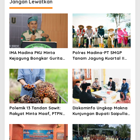
Jangan Lewatkan
IMA Madina PKU Minta
Polres Madina-PT SMGP
Kejagung Bongkar Gurita
Tanam Jagung Kuartal II
Korupsi MBG di Daerah
Tahun 2026 di Desa Purba
Baru
Polemik 13 Tandan Sawit:
Diskominfo Ungkap Makna
Rakyat Minta Maaf, PTPN
Kunjungan Bupati Saipullah
IV Minta Hukum
ke Pasaman Barat