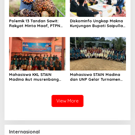
Polemik 13 Tandan Sawit:
Diskominfo Ungkap Makna
Rakyat Minta Maaf, PTPN
Kunjungan Bupati Saipullah
IV Minta Hukum
ke Pasaman Barat
Mahasiswa KKL STAIN
Mahasiswa STAIN Madina
Madina ikut musrenbang
dan UNP Gelar Turnamen
Nagari di Pasaman
Volli
View More
Internasional