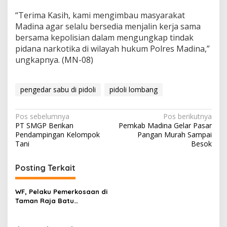
“Terima Kasih, kami mengimbau masyarakat
Madina agar selalu bersedia menjalin kerja sama
bersama kepolisian dalam mengungkap tindak
pidana narkotika di wilayah hukum Polres Madina,”
ungkapnya. (MN-08)
pengedar sabu di pidoli
pidoli lombang
Navigasi
Pos sebelumnya
Pos berikutnya
PT SMGP Berikan
Pemkab Madina Gelar Pasar
pos
Pendampingan Kelompok
Pangan Murah Sampai
Tani
Besok
Posting Terkait
WF, Pelaku Pemerkosaan di
Taman Raja Batu
Diamankan Polisi