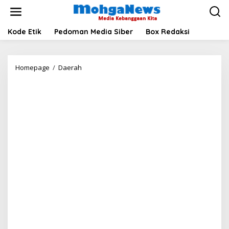
Lewati
ke
konten
Kode Etik
Pedoman Media Siber
Box Redaksi
Pengedar
Homepage
/
Daerah
Sabu
di
Pidoli
Lombang
ini
Gagal
Kabur
dari
Kejaran
Polisi