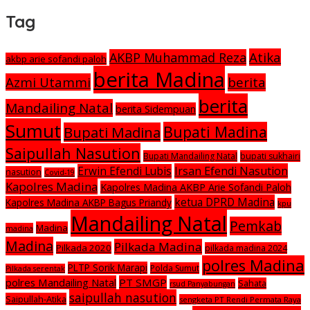
Tag
Atika
AKBP Muhammad Reza
akbp arie sofandi paloh
berita Madina
Azmi Utammi
berita
berita
Mandailing Natal
berita Sidempuan
Sumut
Bupati Madina
Bupati Madina
Saipullah Nasution
Bupati Mandailing Natal
bupati sukhairi
Irsan Efendi Nasution
Erwin Efendi Lubis
nasution
Covid-19
Kapolres Madina
Kapolres Madina AKBP Arie Sofandi Paloh
ketua DPRD Madina
Kapolres Madina AKBP Bagus Priandy
kpu
Mandailing Natal
Pemkab
Madina
madina
Madina
Pilkada Madina
Pilkada 2020
pilkada madina 2024
polres Madina
PLTP Sorik Marapi
Polda Sumut
Pilkada serentak
polres Mandailing Natal
PT SMGP
Sahata
rsud Panyabungan
saipullah nasution
Saipullah-Atika
sengketa PT Rendi Permata Raya