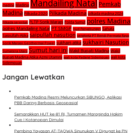
Mandailing Natal
Pemkab
Madina
madina
Madina
Pilkada Madina
Pilkada 2020
pilkada madina 2024
polres Madina
PLTP Sorik Marapi
Polda Sumut
Pilkada serentak
polres Mandailing Natal
PT SMGP
Sahata
rsud Panyabungan
saipullah nasution
Saipullah-Atika
sengketa PT Rendi Permata Raya
sukhairi Nasution
sukhairi-atika
Sorik Marapi Geothermal Power
Sumut hari ini
Wakil Bupati Madina
Wakil
Sumatera Utara
Bupati Madina Atika Azmi Utammi
wali kota
wali kota Padang Sidempuan
Sidempuan
Jangan Lewatkan
Pemkab Madina Resmi Meluncurkan SiBUNGO, Aplikasi
PBB Daring Berbasis Geospasial
Semarakkan HUT ke-81 RI, Turnamen Maraginda Hakim
Cup I Kotanopan Dimulai
Pembina Yayasan AT-TAQWA Sinunukan V Digugat ke PN