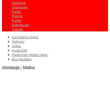
National
Olahraga
Palas
Paluta
Politik
Sidimpuan
Tapsel
Sumatera Utara
Terbaru
Video
Kode Etik
Pedoman Media Siber
Box Redaksi
Kolaborasi
Homepage
/
Madina
TP-
PKK
dengan
PT
SMGP
Sukses
Dongkrak
Perekenomian