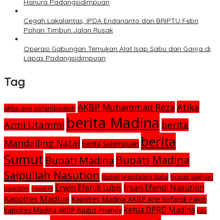
Hanura Padangsidimpuan
Cegah Lakalantas, IPDA Endarianto dan BRIPTU Febri
Pohan Timbun Jalan Rusak
Operasi Gabungan Temukan Alat Isap Sabu dan Ganja di
Lapas Padangsidimpuan
Tag
Atika
AKBP Muhammad Reza
akbp arie sofandi paloh
berita Madina
Azmi Utammi
berita
berita
Mandailing Natal
berita Sidempuan
Sumut
Bupati Madina
Bupati Madina
Saipullah Nasution
Bupati Mandailing Natal
bupati sukhairi
Irsan Efendi Nasution
Erwin Efendi Lubis
nasution
Covid-19
Kapolres Madina
Kapolres Madina AKBP Arie Sofandi Paloh
ketua DPRD Madina
Kapolres Madina AKBP Bagus Priandy
kpu