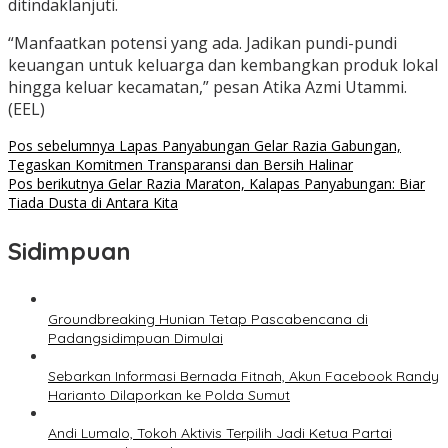
ditindaklanjuti.
“Manfaatkan potensi yang ada. Jadikan pundi-pundi
keuangan untuk keluarga dan kembangkan produk lokal
hingga keluar kecamatan,” pesan Atika Azmi Utammi.
(EEL)
Navigasi
Pos sebelumnya
Lapas Panyabungan Gelar Razia Gabungan,
Tegaskan Komitmen Transparansi dan Bersih Halinar
pos
Pos berikutnya
Gelar Razia Maraton, Kalapas Panyabungan: Biar
Tiada Dusta di Antara Kita
Sidimpuan
Groundbreaking Hunian Tetap Pascabencana di
Padangsidimpuan Dimulai
Sebarkan Informasi Bernada Fitnah, Akun Facebook Randy
Harianto Dilaporkan ke Polda Sumut
Andi Lumalo, Tokoh Aktivis Terpilih Jadi Ketua Partai