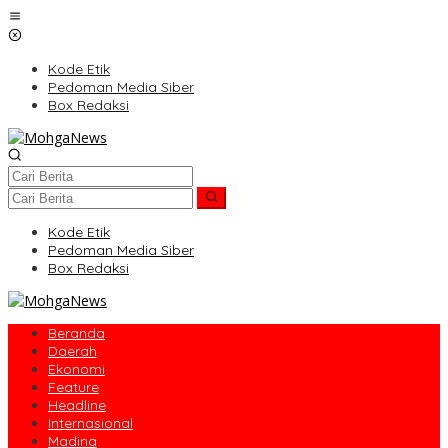
Lewati
ke
konten
Kode Etik
Pedoman Media Siber
Box Redaksi
Kode Etik
Pedoman Media Siber
Box Redaksi
Beranda
Daerah
Ekonomi
Feature
Headline
Internasional
Madina