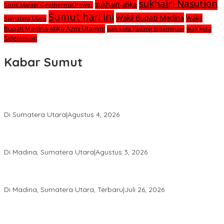
sukhairi Nasution
sukhairi-atika
Sorik Marapi Geothermal Power
Sumut hari ini
Wakil Bupati Madina
Wakil
Sumatera Utara
Bupati Madina Atika Azmi Utammi
wali kota
wali kota Padang Sidempuan
Sidempuan
Kabar Sumut
Calon Anggota KPID Sumut Melaju ke DPRD, Fit and Proper Test
jadi Penentu
Di Sumatera Utara
|
Agustus 4, 2026
PRSU ke-50 Resmi Ditutup, Bupati Madina Apresiasi Kerja Keras
Tim Meski Terbatas Anggaran
Di Madina, Sumatera Utara
|
Agustus 3, 2026
Bupati Madina Jadi Pembicara Utama Diskusi Panel di
Universitas Medan Area
Di Madina, Sumatera Utara, Terbaru
|
Juli 26, 2026
PWI Sumut Juga Laporkan Hotman Paris ke Polda soal Dugaan
Penghinaan Wartawan