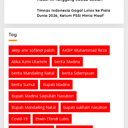
Organisasi
Timnas Indonesia Gagal Lolos ke Piala
Dunia 2026, Ketum PSSI Minta Maaf
Tag
akbp arie sofandi paloh
AKBP Muhammad Reza
Atika Azmi Utammi
berita Madina
berita Mandailing Natal
berita Sidempuan
berita Sumut
Bupati Madina
Bupati Madina Saipullah Nasution
Bupati Mandailing Natal
bupati sukhairi nasution
Covid-19
Erwin Efendi Lubis