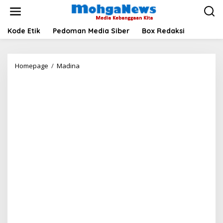
Lewati
ke
konten
Kode Etik
Pedoman Media Siber
Box Redaksi
Kecamatan
Homepage
/
Madina
Ranto
Baek
Juara
Umum
Porseni
PGRI
Kabupaten
Madina
Tahun
2025