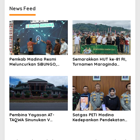
News Feed
Pemkab Madina Resmi
Semarakkan HUT ke-81 RI,
Meluncurkan SiBUNGO,
Turnamen Maraginda
Aplikasi PBB Daring
Hakim Cup I Kotanopan
Berbasis Geospasial
Dimulai
Pembina Yayasan AT-
Satgas PETI Madina
TAQWA Sinunukan V
Kedepankan Pendekatan
Digugat ke PN Madina
Humanis Sebelum Tindak
Terkait Dugaan PMH
Tegas Tambang Ilegal