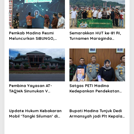
Pemkab Madina Resmi
Semarakkan HUT ke-81 RI,
Meluncurkan SiBUNGO,
Turnamen Maraginda
Aplikasi PBB Daring
Hakim Cup I Kotanopan
Berbasis Geospasial
Dimulai
Pembina Yayasan AT-
Satgas PETI Madina
TAQWA Sinunukan V
Kedepankan Pendekatan
Digugat ke PN Madina
Humanis Sebelum Tindak
Terkait Dugaan PMH
Tegas Tambang Ilegal
Update Hukum Kebakaran
Bupati Madina Tunjuk Dedi
Mobil ‘Tangki Siluman’ di
Armansyah jadi Plt Kepala
SPBU Tano Ponggol Nauli
BKPSDM Gantikan Meinul
Lubis