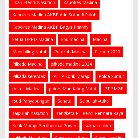
Irsan Efendi Nasution
Kapolres Madina
Kapolres Madina AKBP Arie Sofandi Paloh
Kapolres Madina AKBP Bagus Priandy
ketua DPRD Madina
kpu madina
Madina
Mandailing Natal
Pemkab Madina
Pilkada 2020
Pilkada Madina
pilkada madina 2024
Pilkada serentak
PLTP Sorik Marapi
Polda Sumut
polres Madina
polres Mandailing Natal
PT SMGP
rsud Panyabungan
Sahata
Saipullah-Atika
saipullah nasution
sengketa PT Rendi Permata Raya
Sorik Marapi Geothermal Power
sukhairi-atika
sukhairi Nasution
Sumatera Utara
Sumut hari ini