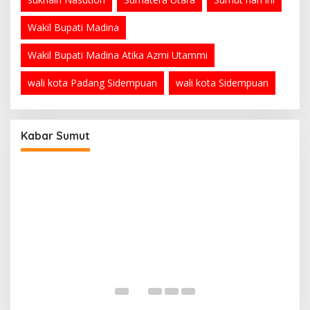
Wakil Bupati Madina
Wakil Bupati Madina Atika Azmi Utammi
wali kota Padang Sidempuan
wali kota Sidempuan
PRSU ke-50 Resmi Ditutup, Bupati Madina
Apresiasi Kerja Keras Tim Meski Terbatas
Anggaran
Di Madina, Sumatera Utara
|
Agustus 3, 2026
Kabar Sumut
B
P
Di