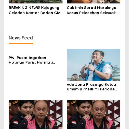
BREAKING NEWS! Kejagung
Cak Imin Soroti Maraknya
Geledah Kantor Badan Gizi
Kasus Pelecehan Seksual:
Nasional
Minta Pemda Buka
Pengaduan ‘Hotline’
News Feed
PWI Pusat Ingatkan
Hotman Paris: Hormati
Martabat Wartawan dan
Kemerdekaan Pers
Ade Jona Prasetyo Ketua
Umum BPP HIPMI Periode
2026-2029