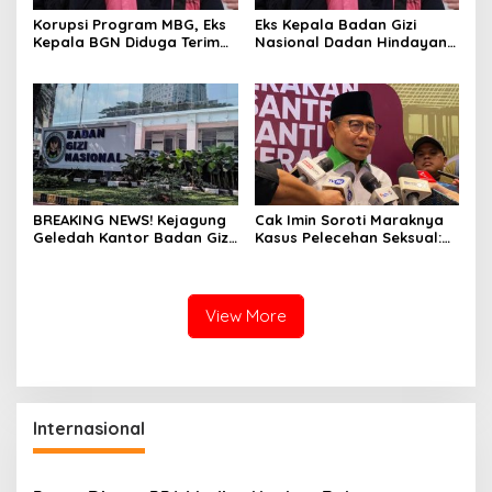
Korupsi Program MBG, Eks
Eks Kepala Badan Gizi
Kepala BGN Diduga Terima
Nasional Dadan Hindayana
Insentif Miliaran per Hari
Ditahan Kejagung
BREAKING NEWS! Kejagung
Cak Imin Soroti Maraknya
Geledah Kantor Badan Gizi
Kasus Pelecehan Seksual:
Nasional
Minta Pemda Buka
Pengaduan ‘Hotline’
View More
Internasional