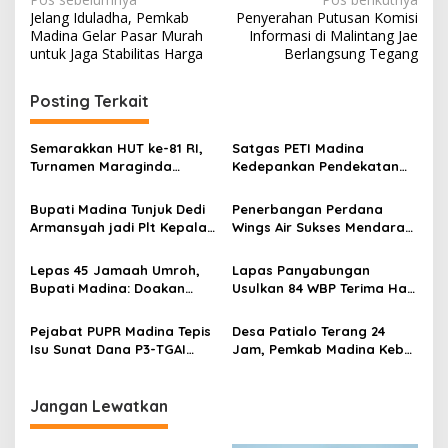
Navigasi
Jelang Iduladha, Pemkab
Penyerahan Putusan Komisi
pos
Madina Gelar Pasar Murah
Informasi di Malintang Jae
untuk Jaga Stabilitas Harga
Berlangsung Tegang
Posting Terkait
Semarakkan HUT ke-81 RI,
Satgas PETI Madina
Turnamen Maraginda
Kedepankan Pendekatan
Hakim Cup I Kotanopan
Humanis Sebelum Tindak
Dimulai
Tegas Tambang Ilegal
Bupati Madina Tunjuk Dedi
Penerbangan Perdana
Armansyah jadi Plt Kepala
Wings Air Sukses Mendarat
BKPSDM Gantikan Meinul
di Bandara JHN Mandailing
Lubis
Natal
Lepas 45 Jamaah Umroh,
Lapas Panyabungan
Bupati Madina: Doakan
Usulkan 84 WBP Terima Hak
Madina Semakin Maju
Bersyarat
Pejabat PUPR Madina Tepis
Desa Patialo Terang 24
Isu Sunat Dana P3-TGAI
Jam, Pemkab Madina Kebut
Rp840 Juta: Tidak Benar
Jaringan Internet
Jangan Lewatkan