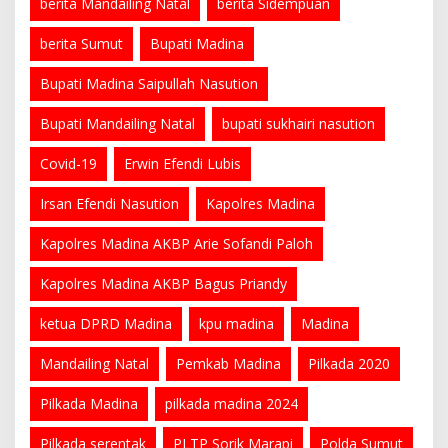
berita Mandailing Natal
berita Sidempuan
berita Sumut
Bupati Madina
Bupati Madina Saipullah Nasution
Bupati Mandailing Natal
bupati sukhairi nasution
Covid-19
Erwin Efendi Lubis
Irsan Efendi Nasution
Kapolres Madina
Kapolres Madina AKBP Arie Sofandi Paloh
Kapolres Madina AKBP Bagus Priandy
ketua DPRD Madina
kpu madina
Madina
Mandailing Natal
Pemkab Madina
Pilkada 2020
Pilkada Madina
pilkada madina 2024
Pilkada serentak
PLTP Sorik Marapi
Polda Sumut