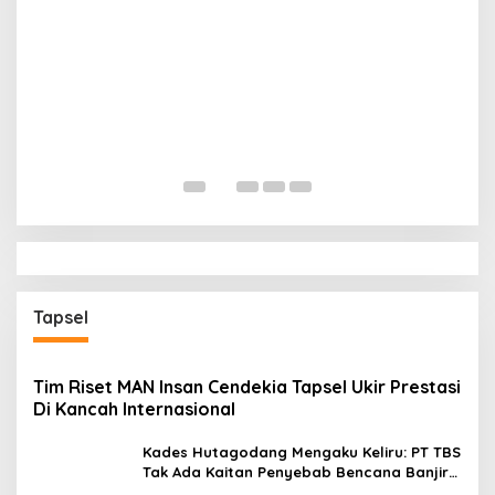
B
P
Di
Tapsel
Tim Riset MAN Insan Cendekia Tapsel Ukir Prestasi
Di Kancah Internasional
Kades Hutagodang Mengaku Keliru: PT TBS
Tak Ada Kaitan Penyebab Bencana Banjir
Tapsel