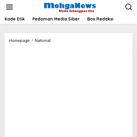
Lewati
ke
konten
Kode Etik
Pedoman Media Siber
Box Redaksi
Jaksa
Homepage
/
National
Agung
Tunjuk
Mohammad
Nursaitias
jadi
Kajari
Mandailing
Natal