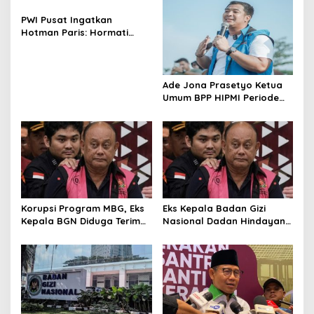
PWI Pusat Ingatkan
Hotman Paris: Hormati
Martabat Wartawan dan
Kemerdekaan Pers
Ade Jona Prasetyo Ketua
Umum BPP HIPMI Periode
2026-2029
Korupsi Program MBG, Eks
Eks Kepala Badan Gizi
Kepala BGN Diduga Terima
Nasional Dadan Hindayana
Insentif Miliaran per Hari
Ditahan Kejagung