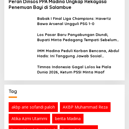
Peran Dinsos PPA Madina Ungkap Rekayasa
Penemuan Bayi di Salambue
Babak I Final Liga Champions: Havertz
Bawa Arsenal Ungguli PSG 1-0
Los Pasar Baru Panyabungan Diundi,
Bupati Minta Pedagang Tempati Sebelum
Ramadan
IMM Madina Peduli Korban Bencana, Abdul
Hadis: Ini Tanggung Jawab Sosial
Organisasi
Timnas Indonesia Gagal Lolos ke Piala
Dunia 2026, Ketum PSSI Minta Maaf
Tag
akbp arie sofandi paloh
AKBP Muhammad Reza
Atika Azmi Utammi
berita Madina