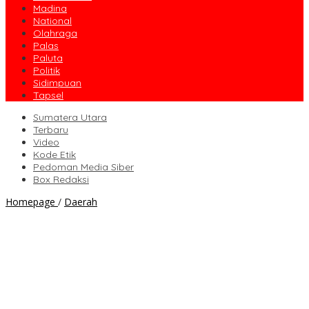
Madina
National
Olahraga
Palas
Paluta
Politik
Sidimpuan
Tapsel
Sumatera Utara
Terbaru
Video
Kode Etik
Pedoman Media Siber
Box Redaksi
Ini
Homepage
/
Daerah
Keterangan
SMGP
soal
Puluhan
Warga
Dilarikan
ke
Rumah