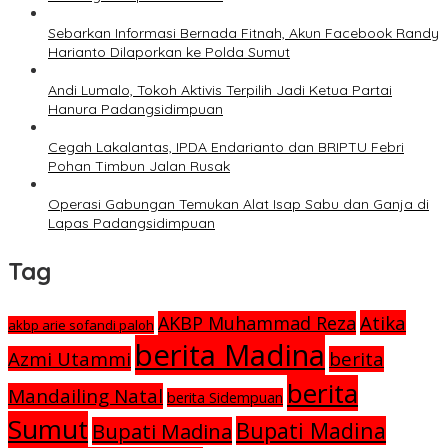
Sebarkan Informasi Bernada Fitnah, Akun Facebook Randy
Harianto Dilaporkan ke Polda Sumut
Andi Lumalo, Tokoh Aktivis Terpilih Jadi Ketua Partai
Hanura Padangsidimpuan
Cegah Lakalantas, IPDA Endarianto dan BRIPTU Febri
Pohan Timbun Jalan Rusak
Operasi Gabungan Temukan Alat Isap Sabu dan Ganja di
Lapas Padangsidimpuan
Tag
Atika
AKBP Muhammad Reza
akbp arie sofandi paloh
berita Madina
Azmi Utammi
berita
berita
Mandailing Natal
berita Sidempuan
Sumut
Bupati Madina
Bupati Madina