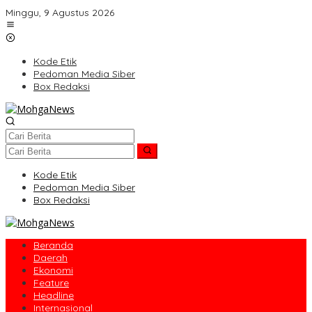
Lewati
Minggu, 9 Agustus 2026
ke
konten
Kode Etik
Pedoman Media Siber
Box Redaksi
Kode Etik
Pedoman Media Siber
Box Redaksi
Beranda
Daerah
Ekonomi
Feature
Headline
Internasional