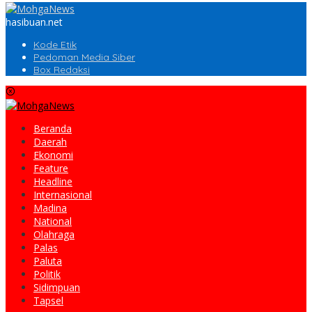
hasibuan.net
Kode Etik
Pedoman Media Siber
Box Redaksi
Beranda
Daerah
Ekonomi
Feature
Headline
Internasional
Madina
National
Olahraga
Palas
Paluta
Politik
Sidimpuan
Tapsel