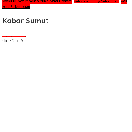
Wakil Bupati Madina Atika Azmi Utammi
wali
wali kota Padang Sidempuan
kota Sidempuan
Kabar Sumut
slide
2
of 5