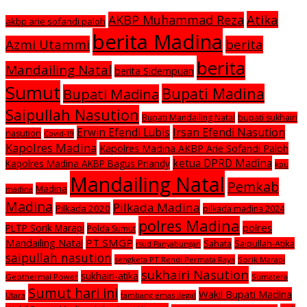
Atika
AKBP Muhammad Reza
akbp arie sofandi paloh
berita Madina
Azmi Utammi
berita
berita
Mandailing Natal
berita Sidempuan
Sumut
Bupati Madina
Bupati Madina
Saipullah Nasution
Bupati Mandailing Natal
bupati sukhairi
Irsan Efendi Nasution
Erwin Efendi Lubis
nasution
Covid-19
Kapolres Madina
Kapolres Madina AKBP Arie Sofandi Paloh
ketua DPRD Madina
Kapolres Madina AKBP Bagus Priandy
kpu
Mandailing Natal
Pemkab
Madina
madina
Madina
Pilkada Madina
Pilkada 2020
pilkada madina 2024
polres Madina
polres
PLTP Sorik Marapi
Polda Sumut
Mandailing Natal
PT SMGP
Saipullah-Atika
Sahata
rsud Panyabungan
saipullah nasution
sengketa PT Rendi Permata Raya
Sorik Marapi
sukhairi Nasution
sukhairi-atika
Geothermal Power
Sumatera
Sumut hari ini
Wakil Bupati Madina
Utara
tambang emas ilegal