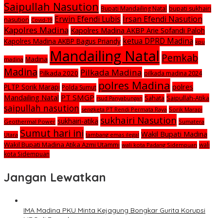
Saipullah Nasution
Bupati Mandailing Natal
bupati sukhairi
Irsan Efendi Nasution
Erwin Efendi Lubis
nasution
Covid-19
Kapolres Madina
Kapolres Madina AKBP Arie Sofandi Paloh
ketua DPRD Madina
Kapolres Madina AKBP Bagus Priandy
kpu
Mandailing Natal
Pemkab
Madina
madina
Madina
Pilkada Madina
Pilkada 2020
pilkada madina 2024
polres Madina
polres
PLTP Sorik Marapi
Polda Sumut
Mandailing Natal
PT SMGP
Saipullah-Atika
Sahata
rsud Panyabungan
saipullah nasution
sengketa PT Rendi Permata Raya
Sorik Marapi
sukhairi Nasution
sukhairi-atika
Geothermal Power
Sumatera
Sumut hari ini
Wakil Bupati Madina
Utara
tambang emas ilegal
Wakil Bupati Madina Atika Azmi Utammi
wali
wali kota Padang Sidempuan
kota Sidempuan
Jangan Lewatkan
IMA Madina PKU Minta Kejagung Bongkar Gurita Korupsi