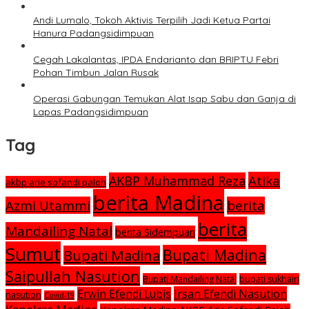
Andi Lumalo, Tokoh Aktivis Terpilih Jadi Ketua Partai
Hanura Padangsidimpuan
Cegah Lakalantas, IPDA Endarianto dan BRIPTU Febri
Pohan Timbun Jalan Rusak
Operasi Gabungan Temukan Alat Isap Sabu dan Ganja di
Lapas Padangsidimpuan
Tag
Atika
AKBP Muhammad Reza
akbp arie sofandi paloh
berita Madina
Azmi Utammi
berita
berita
Mandailing Natal
berita Sidempuan
Sumut
Bupati Madina
Bupati Madina
Saipullah Nasution
Bupati Mandailing Natal
bupati sukhairi
Irsan Efendi Nasution
Erwin Efendi Lubis
nasution
Covid-19