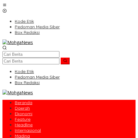
Lewati
ke
konten
Kode Etik
Pedoman Media Siber
Box Redaksi
Kode Etik
Pedoman Media Siber
Box Redaksi
Beranda
Daerah
Ekonomi
Feature
Headline
Internasional
Madina