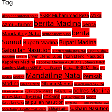
Tag
Atika
AKBP Muhammad Reza
akbp arie sofandi paloh
berita Madina
Azmi Utammi
berita
berita
Mandailing Natal
berita Sidempuan
Sumut
Bupati Madina
Bupati Madina
Saipullah Nasution
Bupati Mandailing Natal
bupati sukhairi
Irsan Efendi Nasution
Erwin Efendi Lubis
nasution
Covid-19
Kapolres Madina
Kapolres Madina AKBP Arie Sofandi Paloh
ketua DPRD Madina
Kapolres Madina AKBP Bagus Priandy
kpu
Mandailing Natal
Pemkab
Madina
madina
Madina
Pilkada Madina
Pilkada 2020
pilkada madina 2024
polres Madina
PLTP Sorik Marapi
Polda Sumut
Pilkada serentak
polres Mandailing Natal
PT SMGP
Sahata
rsud Panyabungan
saipullah nasution
Saipullah-Atika
sengketa PT Rendi Permata Raya
sukhairi Nasution
sukhairi-atika
Sorik Marapi Geothermal Power