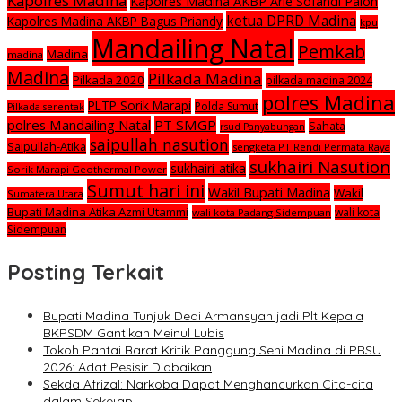
Kapolres Madina
Kapolres Madina AKBP Arie Sofandi Paloh
ketua DPRD Madina
Kapolres Madina AKBP Bagus Priandy
kpu
Mandailing Natal
Pemkab
Madina
madina
Madina
Pilkada Madina
Pilkada 2020
pilkada madina 2024
polres Madina
PLTP Sorik Marapi
Polda Sumut
Pilkada serentak
polres Mandailing Natal
PT SMGP
Sahata
rsud Panyabungan
saipullah nasution
Saipullah-Atika
sengketa PT Rendi Permata Raya
sukhairi Nasution
sukhairi-atika
Sorik Marapi Geothermal Power
Sumut hari ini
Wakil Bupati Madina
Wakil
Sumatera Utara
Bupati Madina Atika Azmi Utammi
wali kota
wali kota Padang Sidempuan
Sidempuan
Posting Terkait
Bupati Madina Tunjuk Dedi Armansyah jadi Plt Kepala
BKPSDM Gantikan Meinul Lubis
Tokoh Pantai Barat Kritik Panggung Seni Madina di PRSU
2026: Adat Pesisir Diabaikan
Sekda Afrizal: Narkoba Dapat Menghancurkan Cita-cita
dalam Sekejap