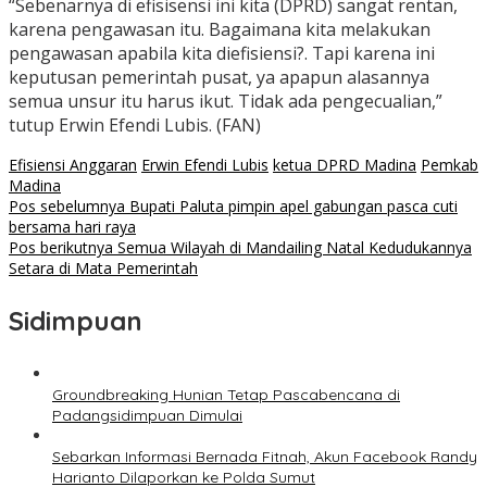
“Sebenarnya di efisisensi ini kita (DPRD) sangat rentan,
karena pengawasan itu. Bagaimana kita melakukan
pengawasan apabila kita diefisiensi?. Tapi karena ini
keputusan pemerintah pusat, ya apapun alasannya
semua unsur itu harus ikut. Tidak ada pengecualian,”
tutup Erwin Efendi Lubis. (FAN)
Efisiensi Anggaran
Erwin Efendi Lubis
ketua DPRD Madina
Pemkab
Madina
Navigasi
Pos sebelumnya
Bupati Paluta pimpin apel gabungan pasca cuti
bersama hari raya
pos
Pos berikutnya
Semua Wilayah di Mandailing Natal Kedudukannya
Setara di Mata Pemerintah
Sidimpuan
Groundbreaking Hunian Tetap Pascabencana di
Padangsidimpuan Dimulai
Sebarkan Informasi Bernada Fitnah, Akun Facebook Randy
Harianto Dilaporkan ke Polda Sumut