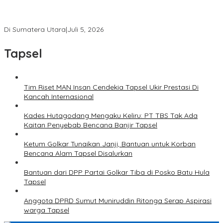
Ketua Umum PWI Bangga Atas Kepemimpinan Farianda Putri
Sinik
Di Sumatera Utara
|
Juli 5, 2026
Tapsel
Tim Riset MAN Insan Cendekia Tapsel Ukir Prestasi Di
Kancah Internasional
Kades Hutagodang Mengaku Keliru: PT TBS Tak Ada
Kaitan Penyebab Bencana Banjir Tapsel
Ketum Golkar Tunaikan Janji, Bantuan untuk Korban
Bencana Alam Tapsel Disalurkan
Bantuan dari DPP Partai Golkar Tiba di Posko Batu Hula
Tapsel
Anggota DPRD Sumut Muniruddin Ritonga Serap Aspirasi
warga Tapsel