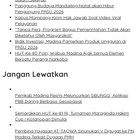
Panggung Budaya Mandailing Natal akan Hibur
Pengunjung PRSU 2026
Kapus Mompang Kirim Hak Jawab Soal Video Viral
Pelayanan
“Tanpa Pers, Program Bagus Pemerintahan Tidak Akan
Diketahui Oleh Masyarakat”
Bidik Investasi, Madina Pamerkan Produk Unggulan di
PRSU 2026
HUT Ke-80 Polri, Wabup Madina Ajak Semua Elemen
Bersatu Perangi Narkoba
Jangan Lewatkan
Pemkab Madina Resmi Meluncurkan SiBUNGO, Aplikasi
PBB Daring Berbasis Geospasial
Semarakkan HUT ke-81 RI, Turnamen Maraginda Hakim
Cup I Kotanopan Dimulai
Pembina Yayasan AT-TAQWA Sinunukan V Digugat ke PN
Madina Terkait Dugaan PMH