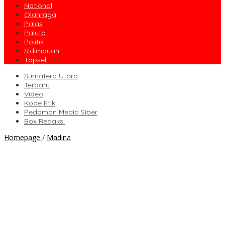
National
Olahraga
Palas
Paluta
Politik
Sidimpuan
Tapsel
Sumatera Utara
Terbaru
Video
Kode Etik
Pedoman Media Siber
Box Redaksi
Hitungan
Homepage
/
Madina
Sementara,
Kabupaten
Madina
Terkena
Efisiensi
Rp192
Miliar