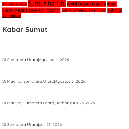
Sumut hari ini
Wakil Bupati Madina
Wakil
Sumatera Utara
Bupati Madina Atika Azmi Utammi
wali kota
wali kota Padang Sidempuan
Sidempuan
Kabar Sumut
Calon Anggota KPID Sumut Melaju ke DPRD, Fit and Proper Test
jadi Penentu
Di Sumatera Utara
|
Agustus 4, 2026
PRSU ke-50 Resmi Ditutup, Bupati Madina Apresiasi Kerja Keras
Tim Meski Terbatas Anggaran
Di Madina, Sumatera Utara
|
Agustus 3, 2026
Bupati Madina Jadi Pembicara Utama Diskusi Panel di
Universitas Medan Area
Di Madina, Sumatera Utara, Terbaru
|
Juli 26, 2026
PWI Sumut Juga Laporkan Hotman Paris ke Polda soal Dugaan
Penghinaan Wartawan
Di Sumatera Utara
|
Juli 21, 2026