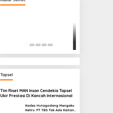
Bupati Madina J
Utama Diskusi Pa
Medan Area
Di Madina, Sumatera Uta
2026
Tapsel
Tim Riset MAN Insan Cendekia Tapsel
Ukir Prestasi Di Kancah Internasional
Kades Hutagodang Mengaku
Keliru: PT TBS Tak Ada Kaitan