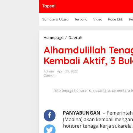
Tapsel
Sumatera Utara
Terbaru
Video
Kode Etik
Pe
Alhamdulillah
Homepage
/
Daerah
Tenaga
Alhamdulillah Tena
Honor
di
Kembali Aktif, 3 Bu
Madina
Kembali
Aktif,
Admin
April 25, 2022
3
Daerah
Bulan
Gaji
foto tenaga honorer di nusantara. sementara t
Segera
Cair
PANYABUNGAN
, – Pemerinta
(Madina) akan kembali mengan
honorer tenaga kerja sukarela