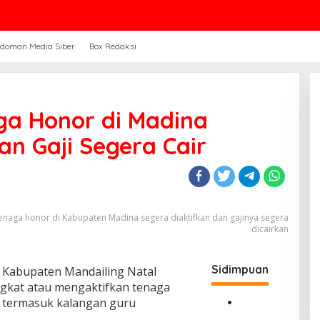
doman Media Siber
Box Redaksi
ga Honor di Madina
lan Gaji Segera Cair
enaga honor di Kabupaten Madina segera diaktifkan dan gajinya segera
dicairkan
Sidimpuan
h Kabupaten Mandailing Natal
gkat atau mengaktifkan tenaga
, termasuk kalangan guru
G