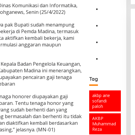
r
inas Komunikasi dan Informatika,
o
ohganews, Senin (25/4/2022)
u
S
n
e
hwa pak Bupati sudah menampung
d
b
b
a
A
bekerja di Pemda Madina, termasuk
r
r
n
a aktifkan kembali bekerja, kami
e
k
d
ormulasi anggaran maupun
a
a
i
C
k
n
L
e
i
I
u
g
n
n
m
 Kepala Badan Pengelola Keuangan,
a
O
g
f
a
h
p
Kabupaten Madina ini menerangkan,
H
o
l
L
e
upayakan pencairan gaji tenaga
Tag
u
r
o
a
r
lebaran
n
m
,
k
a
i
a
T
a
s
a
akbp arie
s
o
enaga honorer diupayakan gaji
l
i
n
sofandi
i
k
a
G
ebaran. Tentu tenaga honor yang
T
paloh
B
o
n
a
yang sudah berhenti dan yang
e
e
h
t
b
g bermasalah dan berhenti itu tidak
t
r
A
a
u
AKBP
a
an diaktifkan kembali berdasarkan
n
k
s
n
Muhammad
p
a
t
,
g
Reza
sing,” jelasnya. (MN-01)
P
d
i
I
a