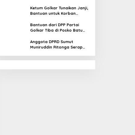
Penyebab Bencana Banjir
Tapsel
Ketum Golkar Tunaikan Janji,
Bantuan untuk Korban
Bencana Alam Tapsel
Disalurkan
Bantuan dari DPP Partai
Golkar Tiba di Posko Batu
Hula Tapsel
Anggota DPRD Sumut
Muniruddin Ritonga Serap
Aspirasi warga Tapsel