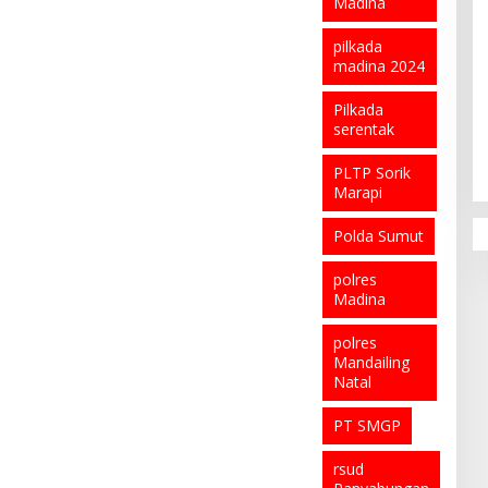
Madina
pilkada
madina 2024
Pilkada
serentak
PLTP Sorik
Marapi
Polda Sumut
polres
Madina
polres
Mandailing
Natal
PT SMGP
rsud