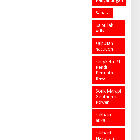
Panyabungan
Sahata
Saipullah-
Atika
saipullah
nasution
sengketa PT
Rendi
Permata
Raya
Sorik Marapi
Geothermal
Power
sukhairi-
atika
sukhairi
Nasution