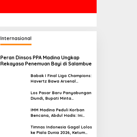
Internasional
Peran Dinsos PPA Madina Ungkap
Rekayasa Penemuan Bayi di Salambue
Babak I Final Liga Champions:
Havertz Bawa Arsenal
Ungguli PSG 1-0
Los Pasar Baru Panyabungan
Diundi, Bupati Minta
Pedagang Tempati Sebelum
Ramadan
IMM Madina Peduli Korban
Bencana, Abdul Hadis: Ini
Tanggung Jawab Sosial
Organisasi
Timnas Indonesia Gagal Lolos
ke Piala Dunia 2026, Ketum