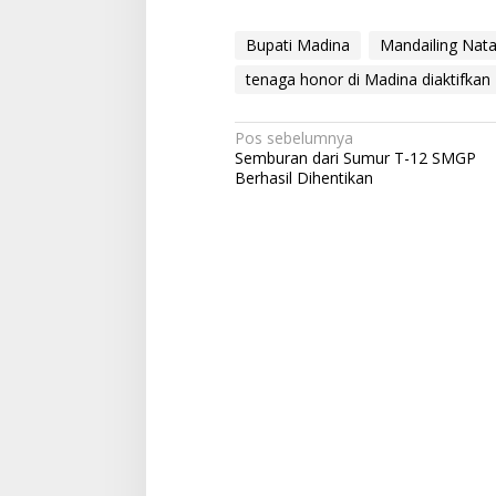
Bupati Madina
Mandailing Nata
tenaga honor di Madina diaktifkan
Navigasi
Pos sebelumnya
Semburan dari Sumur T-12 SMGP
pos
Berhasil Dihentikan