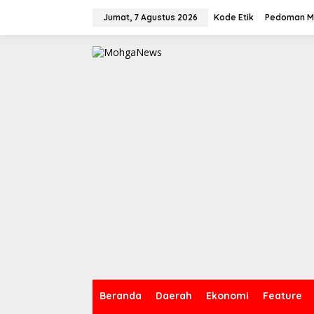
Lewati
ke
Jumat, 7 Agustus 2026
Kode Etik
Pedoman Me
konten
Beranda
Daerah
Ekonomi
Feature