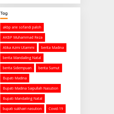
PSSI Minta Maaf
Tag
akbp arie sofandi paloh
AKBP Muhammad Reza
Atika Azmi Utammi
berita Madina
berita Mandailing Natal
berita Sidempuan
berita Sumut
Bupati Madina
Bupati Madina Saipullah Nasution
Bupati Mandailing Natal
bupati sukhairi nasution
Covid-19