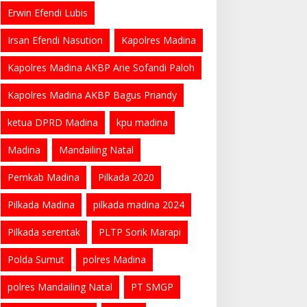
Erwin Efendi Lubis
Irsan Efendi Nasution
Kapolres Madina
Kapolres Madina AKBP Arie Sofandi Paloh
Kapolres Madina AKBP Bagus Priandy
ketua DPRD Madina
kpu madina
Madina
Mandailing Natal
Pemkab Madina
Pilkada 2020
Pilkada Madina
pilkada madina 2024
Pilkada serentak
PLTP Sorik Marapi
Polda Sumut
polres Madina
polres Mandailing Natal
PT SMGP