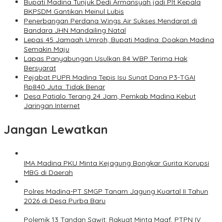
Bupati Madina Tunjuk Dedi Armansyah jadi Plt Kepala
BKPSDM Gantikan Meinul Lubis
Penerbangan Perdana Wings Air Sukses Mendarat di
Bandara JHN Mandailing Natal
Lepas 45 Jamaah Umroh, Bupati Madina: Doakan Madina
Semakin Maju
Lapas Panyabungan Usulkan 84 WBP Terima Hak
Bersyarat
Pejabat PUPR Madina Tepis Isu Sunat Dana P3-TGAI
Rp840 Juta: Tidak Benar
Desa Patialo Terang 24 Jam, Pemkab Madina Kebut
Jaringan Internet
Jangan Lewatkan
IMA Madina PKU Minta Kejagung Bongkar Gurita Korupsi
MBG di Daerah
Polres Madina-PT SMGP Tanam Jagung Kuartal II Tahun
2026 di Desa Purba Baru
Polemik 13 Tandan Sawit: Rakyat Minta Maaf, PTPN IV