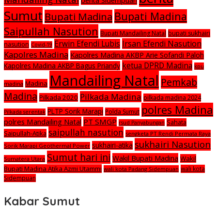
berita Sidempuan
Sumut
Bupati Madina
Bupati Madina
Saipullah Nasution
Bupati Mandailing Natal
bupati sukhairi
Irsan Efendi Nasution
Erwin Efendi Lubis
nasution
Covid-19
Kapolres Madina
Kapolres Madina AKBP Arie Sofandi Paloh
ketua DPRD Madina
Kapolres Madina AKBP Bagus Priandy
kpu
Mandailing Natal
Pemkab
Madina
madina
Madina
Pilkada Madina
Pilkada 2020
pilkada madina 2024
polres Madina
PLTP Sorik Marapi
Polda Sumut
Pilkada serentak
polres Mandailing Natal
PT SMGP
Sahata
rsud Panyabungan
saipullah nasution
Saipullah-Atika
sengketa PT Rendi Permata Raya
sukhairi Nasution
sukhairi-atika
Sorik Marapi Geothermal Power
Sumut hari ini
Wakil Bupati Madina
Wakil
Sumatera Utara
Bupati Madina Atika Azmi Utammi
wali kota
wali kota Padang Sidempuan
Sidempuan
Kabar Sumut