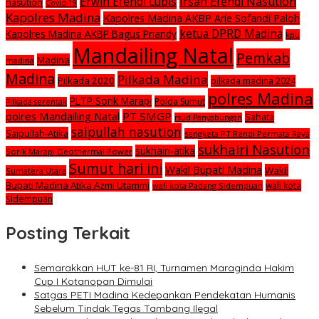
Irsan Efendi Nasution
Erwin Efendi Lubis
nasution
Covid-19
Kapolres Madina
Kapolres Madina AKBP Arie Sofandi Paloh
ketua DPRD Madina
Kapolres Madina AKBP Bagus Priandy
kpu
Mandailing Natal
Pemkab
Madina
madina
Madina
Pilkada Madina
Pilkada 2020
pilkada madina 2024
polres Madina
PLTP Sorik Marapi
Polda Sumut
Pilkada serentak
polres Mandailing Natal
PT SMGP
Sahata
rsud Panyabungan
saipullah nasution
Saipullah-Atika
sengketa PT Rendi Permata Raya
sukhairi Nasution
sukhairi-atika
Sorik Marapi Geothermal Power
Sumut hari ini
Wakil Bupati Madina
Wakil
Sumatera Utara
Bupati Madina Atika Azmi Utammi
wali kota
wali kota Padang Sidempuan
Sidempuan
Posting Terkait
Semarakkan HUT ke-81 RI, Turnamen Maraginda Hakim
Cup I Kotanopan Dimulai
Satgas PETI Madina Kedepankan Pendekatan Humanis
Sebelum Tindak Tegas Tambang Ilegal