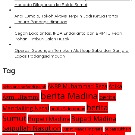
Harianto Dilaporkan ke Polda Sumut
Andi Lumalo, Tokoh Aktivis Terpilih Jadi Ketua Partai
Hanura Padangsidimpuan
Cegah Lakalantas, IPDA Endarianto dan BRIPTU Febri
Pohan Timbun Jalan Rusak
Operasi Gabungan Temukan Alat Isap Sabu dan Ganja di
Lapas Padangsidimpuan
Tag
Atika
AKBP Muhammad Reza
akbp arie sofandi paloh
berita Madina
Azmi Utammi
berita
berita
Mandailing Natal
berita Sidempuan
Sumut
Bupati Madina
Bupati Madina
Saipullah Nasution
Bupati Mandailing Natal
bupati sukhairi