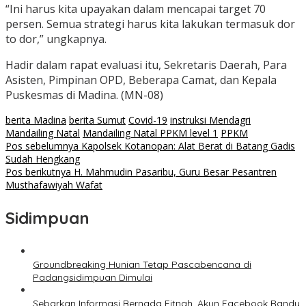
“Ini harus kita upayakan dalam mencapai target 70
persen. Semua strategi harus kita lakukan termasuk dor
to dor,” ungkapnya.
Hadir dalam rapat evaluasi itu, Sekretaris Daerah, Para
Asisten, Pimpinan OPD, Beberapa Camat, dan Kepala
Puskesmas di Madina. (MN-08)
berita Madina
berita Sumut
Covid-19
instruksi Mendagri
Mandailing Natal
Mandailing Natal PPKM level 1
PPKM
Navigasi
Pos sebelumnya
Kapolsek Kotanopan: Alat Berat di Batang Gadis
Sudah Hengkang
pos
Pos berikutnya
H. Mahmudin Pasaribu, Guru Besar Pesantren
Musthafawiyah Wafat
Sidimpuan
Groundbreaking Hunian Tetap Pascabencana di
Padangsidimpuan Dimulai
Sebarkan Informasi Bernada Fitnah, Akun Facebook Randy