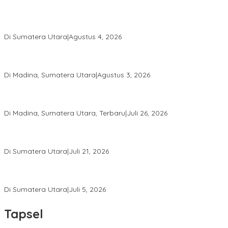
Calon Anggota KPID Sumut Melaju ke DPRD, Fit and Proper Test
jadi Penentu
Di Sumatera Utara
|
Agustus 4, 2026
PRSU ke-50 Resmi Ditutup, Bupati Madina Apresiasi Kerja Keras
Tim Meski Terbatas Anggaran
Di Madina, Sumatera Utara
|
Agustus 3, 2026
Bupati Madina Jadi Pembicara Utama Diskusi Panel di
Universitas Medan Area
Di Madina, Sumatera Utara, Terbaru
|
Juli 26, 2026
PWI Sumut Juga Laporkan Hotman Paris ke Polda soal Dugaan
Penghinaan Wartawan
Di Sumatera Utara
|
Juli 21, 2026
Ketua Umum PWI Bangga Atas Kepemimpinan Farianda Putri
Sinik
Di Sumatera Utara
|
Juli 5, 2026
Tapsel