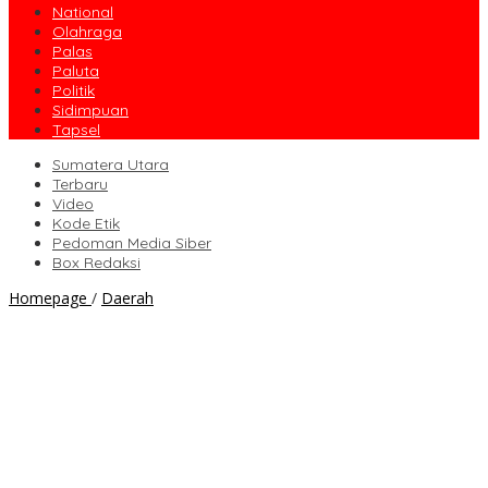
National
Olahraga
Palas
Paluta
Politik
Sidimpuan
Tapsel
Sumatera Utara
Terbaru
Video
Kode Etik
Pedoman Media Siber
Box Redaksi
Alhamdulillah,
Homepage
/
Daerah
Mandailing
Natal
Masuk
PPKM
level
1