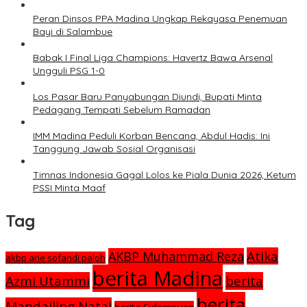
Peran Dinsos PPA Madina Ungkap Rekayasa Penemuan
Bayi di Salambue
Babak I Final Liga Champions: Havertz Bawa Arsenal
Ungguli PSG 1-0
Los Pasar Baru Panyabungan Diundi, Bupati Minta
Pedagang Tempati Sebelum Ramadan
IMM Madina Peduli Korban Bencana, Abdul Hadis: Ini
Tanggung Jawab Sosial Organisasi
Timnas Indonesia Gagal Lolos ke Piala Dunia 2026, Ketum
PSSI Minta Maaf
Tag
Atika
AKBP Muhammad Reza
akbp arie sofandi paloh
berita Madina
Azmi Utammi
berita
berita
Mandailing Natal