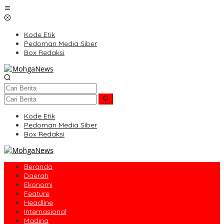
Lewati
ke
konten
Kode Etik
Pedoman Media Siber
Box Redaksi
Kode Etik
Pedoman Media Siber
Box Redaksi
Beranda
Daerah
Ekonomi
Feature
Headline
Internasional
Madina