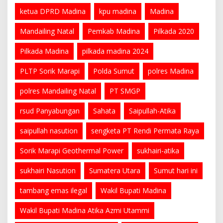
ketua DPRD Madina
kpu madina
Madina
Mandailing Natal
Pemkab Madina
Pilkada 2020
Pilkada Madina
pilkada madina 2024
PLTP Sorik Marapi
Polda Sumut
polres Madina
polres Mandailing Natal
PT SMGP
rsud Panyabungan
Sahata
Saipullah-Atika
saipullah nasution
sengketa PT Rendi Permata Raya
Sorik Marapi Geothermal Power
sukhairi-atika
sukhairi Nasution
Sumatera Utara
Sumut hari ini
tambang emas ilegal
Wakil Bupati Madina
Wakil Bupati Madina Atika Azmi Utammi