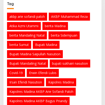
Tag
akbp arie sofandi paloh
AKBP Muhammad Reza
Atika Azmi Utammi
berita Madina
berita Mandailing Natal
berita Sidempuan
berita Sumut
Bupati Madina
Bupati Madina Saipullah Nasution
Bupati Mandailing Natal
bupati sukhairi nasution
Covid-19
Erwin Efendi Lubis
Irsan Efendi Nasution
Kapolres Madina
Kapolres Madina AKBP Arie Sofandi Paloh
Kapolres Madina AKBP Bagus Priandy