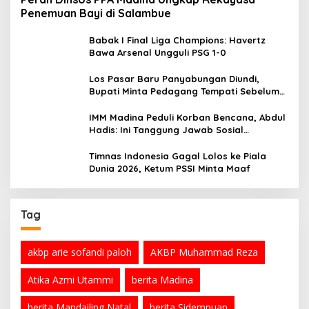
Penemuan Bayi di Salambue
Babak I Final Liga Champions: Havertz
Bawa Arsenal Ungguli PSG 1-0
Los Pasar Baru Panyabungan Diundi,
Bupati Minta Pedagang Tempati Sebelum
Ramadan
IMM Madina Peduli Korban Bencana, Abdul
Hadis: Ini Tanggung Jawab Sosial
Organisasi
Timnas Indonesia Gagal Lolos ke Piala
Dunia 2026, Ketum PSSI Minta Maaf
Tag
akbp arie sofandi paloh
AKBP Muhammad Reza
Atika Azmi Utammi
berita Madina
berita Mandailing Natal
berita Sidempuan