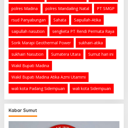
polres Madina
polres Mandailing Natal
PT SMGP
rsud Panyabungan
Sahata
Saipullah-Atika
saipullah nasution
sengketa PT Rendi Permata Raya
Sorik Marapi Geothermal Power
sukhairi-atika
sukhairi Nasution
Sumatera Utara
Sumut hari ini
Wakil Bupati Madina
Wakil Bupati Madina Atika Azmi Utammi
wali kota Padang Sidempuan
wali kota Sidempuan
Kabar Sumut