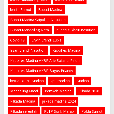
berita Sumut
Bupati Madina
Bupati Madina Saipullah Nasution
Bupati Mandailing Natal
bupati sukhairi nasution
Covid-19
Erwin Efendi Lubis
Irsan Efendi Nasution
Kapolres Madina
Kapolres Madina AKBP Arie Sofandi Paloh
Kapolres Madina AKBP Bagus Priandy
ketua DPRD Madina
kpu madina
Madina
Mandailing Natal
Pemkab Madina
Pilkada 2020
Pilkada Madina
pilkada madina 2024
Pilkada serentak
PLTP Sorik Marapi
Polda Sumut