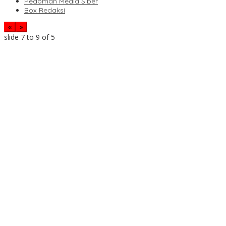
Pedoman Media Siber
Box Redaksi
«
»
slide
7 to 9
of 5