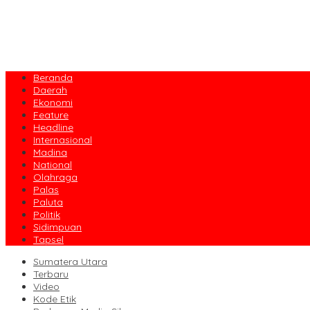
Beranda
Daerah
Ekonomi
Feature
Headline
Internasional
Madina
National
Olahraga
Palas
Paluta
Politik
Sidimpuan
Tapsel
Sumatera Utara
Terbaru
Video
Kode Etik