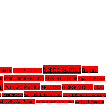
berita Sumut
Bupati
 Natal
berita Sidempuan
Kapolres Madina
Irsan Efendi Nasution
is
Kapolres Madina
l
Pemkab Madina
Pilkada Madina
Pilkada 2020
pilkada
saipullah nasution
Saipullah-Atika
a
sengketa PT Rendi Permata Raya
adina Atika Azmi Utammi
wali kota Sidempuan
wali kota Padang Sidempuan