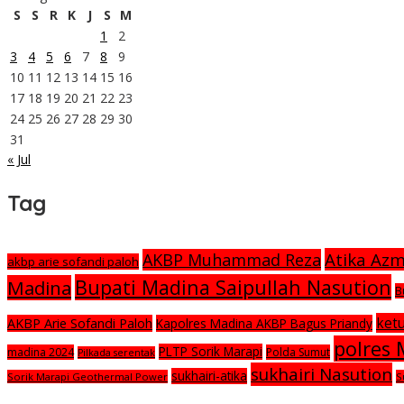
S
S
R
K
J
S
M
1
2
3
4
5
6
7
8
9
10
11
12
13
14
15
16
17
18
19
20
21
22
23
24
25
26
27
28
29
30
31
« Jul
Tag
Atika Az
AKBP Muhammad Reza
akbp arie sofandi paloh
Bupati Madina Saipullah Nasution
Madina
B
ket
AKBP Arie Sofandi Paloh
Kapolres Madina AKBP Bagus Priandy
polres
PLTP Sorik Marapi
madina 2024
Polda Sumut
Pilkada serentak
sukhairi Nasution
sukhairi-atika
Sorik Marapi Geothermal Power
S