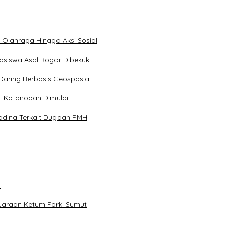
Olahraga Hingga Aksi Sosial
asiswa Asal Bogor Dibekuk
aring Berbasis Geospasial
I Kotanopan Dimulai
dina Terkait Dugaan PMH
a
juaraan Ketum Forki Sumut