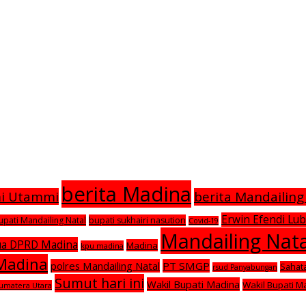
berita Madina
mi Utammi
berita Mandailing
Erwin Efendi Lub
upati Mandailing Natal
bupati sukhairi nasution
Covid-19
Mandailing Nata
ua DPRD Madina
Madina
kpu madina
 Madina
polres Mandailing Natal
PT SMGP
Sahat
rsud Panyabungan
Sumut hari ini
Wakil Bupati Madina
Wakil Bupati M
umatera Utara