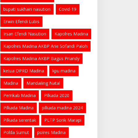
bupati sukhairi nasution
Covid-19
Erwin Efendi Lubis
Irsan Efendi Nasution
Kapolres Madina
Kapolres Madina AKBP Arie Sofandi Paloh
Kapolres Madina AKBP Bagus Priandy
ketua DPRD Madina
kpu madina
Madina
Mandailing Natal
Pemkab Madina
Pilkada 2020
Pilkada Madina
pilkada madina 2024
Pilkada serentak
PLTP Sorik Marapi
Polda Sumut
polres Madina