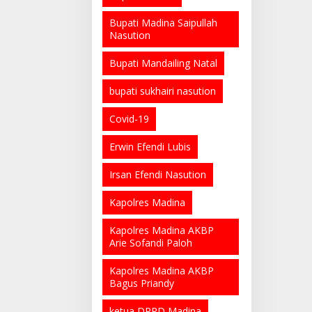
Bupati Madina Saipullah
Nasution
Bupati Mandailing Natal
bupati sukhairi nasution
Covid-19
Erwin Efendi Lubis
Irsan Efendi Nasution
Kapolres Madina
Kapolres Madina AKBP
Arie Sofandi Paloh
Kapolres Madina AKBP
Bagus Priandy
ketua DPRD Madina