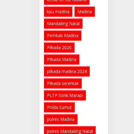
kpu madina
Madina
Mandailing Natal
Pemkab Madina
Pilkada 2020
Pilkada Madina
pilkada madina 2024
Pilkada serentak
PLTP Sorik Marapi
Polda Sumut
polres Madina
polres Mandailing Natal