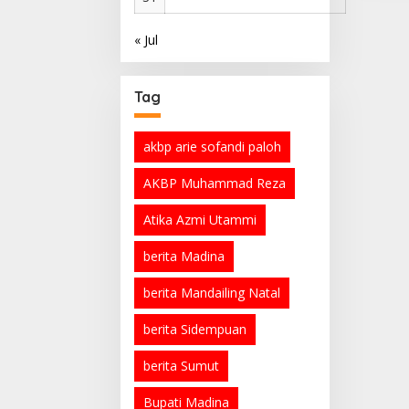
« Jul
Tag
akbp arie sofandi paloh
AKBP Muhammad Reza
Atika Azmi Utammi
berita Madina
berita Mandailing Natal
berita Sidempuan
berita Sumut
Bupati Madina