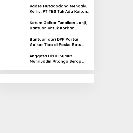
Kades Hutagodang Mengaku
Keliru: PT TBS Tak Ada Kaitan
Penyebab Bencana Banjir
Tapsel
Ketum Golkar Tunaikan Janji,
Bantuan untuk Korban
Bencana Alam Tapsel
Disalurkan
Bantuan dari DPP Partai
Golkar Tiba di Posko Batu
Hula Tapsel
Anggota DPRD Sumut
Muniruddin Ritonga Serap
Aspirasi warga Tapsel