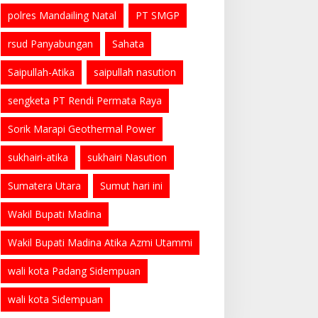
polres Mandailing Natal
PT SMGP
rsud Panyabungan
Sahata
Saipullah-Atika
saipullah nasution
sengketa PT Rendi Permata Raya
Sorik Marapi Geothermal Power
sukhairi-atika
sukhairi Nasution
Sumatera Utara
Sumut hari ini
Wakil Bupati Madina
Wakil Bupati Madina Atika Azmi Utammi
wali kota Padang Sidempuan
wali kota Sidempuan