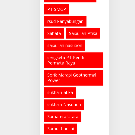
PT SMGP
rsud Panyabungan
Sahata
Saipullah-Atika
saipullah nasution
sengketa PT Rendi
Permata Raya
Sorik Marapi Geothermal
Power
sukhairi-atika
sukhairi Nasution
Sumatera Utara
Sumut hari ini