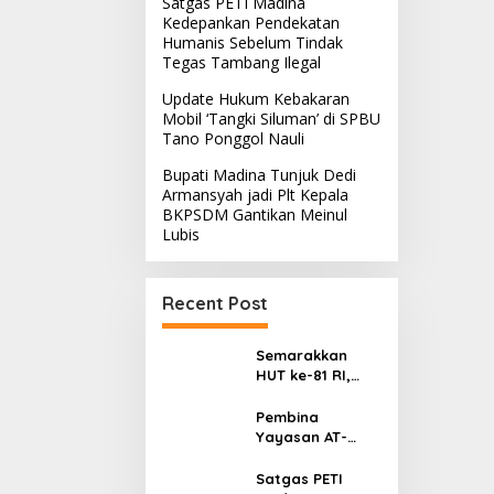
Satgas PETI Madina
Kedepankan Pendekatan
Humanis Sebelum Tindak
Tegas Tambang Ilegal
Update Hukum Kebakaran
Mobil ‘Tangki Siluman’ di SPBU
Tano Ponggol Nauli
Bupati Madina Tunjuk Dedi
Armansyah jadi Plt Kepala
BKPSDM Gantikan Meinul
Lubis
Recent Post
Semarakkan
HUT ke-81 RI,
Turnamen
Maraginda
Pembina
Hakim Cup I
Yayasan AT-
Kotanopan
TAQWA
Dimulai
Sinunukan V
Satgas PETI