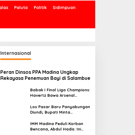
alas
Paluta
Politik
Sidimpuan
Internasional
Peran Dinsos PPA Madina Ungkap
Rekayasa Penemuan Bayi di Salambue
Babak I Final Liga Champions:
Havertz Bawa Arsenal
Ungguli PSG 1-0
Los Pasar Baru Panyabungan
Diundi, Bupati Minta
Pedagang Tempati Sebelum
Ramadan
IMM Madina Peduli Korban
Bencana, Abdul Hadis: Ini
Tanggung Jawab Sosial