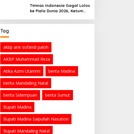
Organisasi
Timnas Indonesia Gagal Lolos
ke Piala Dunia 2026, Ketum
PSSI Minta Maaf
Tag
akbp arie sofandi paloh
AKBP Muhammad Reza
Atika Azmi Utammi
berita Madina
berita Mandailing Natal
berita Sidempuan
berita Sumut
Bupati Madina
Bupati Madina Saipullah Nasution
Bupati Mandailing Natal