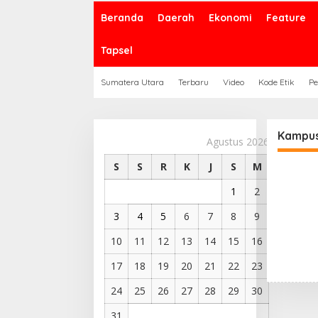
Beranda
Daerah
Ekonomi
Feature
Tapsel
Sumatera Utara
Terbaru
Video
Kode Etik
Pe
Kampus
Agustus 2026
S
S
R
K
J
S
M
1
2
3
4
5
6
7
8
9
10
11
12
13
14
15
16
17
18
19
20
21
22
23
24
25
26
27
28
29
30
31