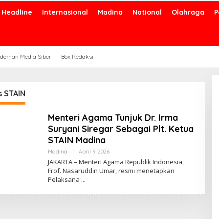
Headline
Internasional
Madina
National
Olahraga
P
doman Media Siber
Box Redaksi
 STAIN
Menteri Agama Tunjuk Dr. Irma
Suryani Siregar Sebagai Plt. Ketua
STAIN Madina
Oleh
Madina
|
April 9, 2026
Admin
JAKARTA – Menteri Agama Republik Indonesia,
Frof. Nasaruddin Umar, resmi menetapkan
Pelaksana