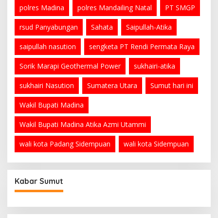
polres Madina
polres Mandailing Natal
PT SMGP
rsud Panyabungan
Sahata
Saipullah-Atika
saipullah nasution
sengketa PT Rendi Permata Raya
Sorik Marapi Geothermal Power
sukhairi-atika
sukhairi Nasution
Sumatera Utara
Sumut hari ini
Wakil Bupati Madina
Wakil Bupati Madina Atika Azmi Utammi
wali kota Padang Sidempuan
wali kota Sidempuan
Kabar Sumut