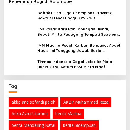
Penemuan Bayi di Salambue
Babak I Final Liga Champions: Havertz
Bawa Arsenal Ungguli PSG 1-0
Los Pasar Baru Panyabungan Diundi,
Bupati Minta Pedagang Tempati Sebelum
Ramadan
IMM Madina Peduli Korban Bencana, Abdul
Hadis: Ini Tanggung Jawab Sosial
Organisasi
Timnas Indonesia Gagal Lolos ke Piala
Dunia 2026, Ketum PSSI Minta Maaf
Tag
akbp arie sofandi paloh
AKBP Muhammad Reza
Atika Azmi Utammi
berita Madina
berita Mandailing Natal
berita Sidempuan