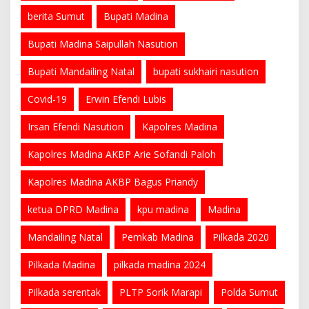
berita Sumut
Bupati Madina
Bupati Madina Saipullah Nasution
Bupati Mandailing Natal
bupati sukhairi nasution
Covid-19
Erwin Efendi Lubis
Irsan Efendi Nasution
Kapolres Madina
Kapolres Madina AKBP Arie Sofandi Paloh
Kapolres Madina AKBP Bagus Priandy
ketua DPRD Madina
kpu madina
Madina
Mandailing Natal
Pemkab Madina
Pilkada 2020
Pilkada Madina
pilkada madina 2024
Pilkada serentak
PLTP Sorik Marapi
Polda Sumut