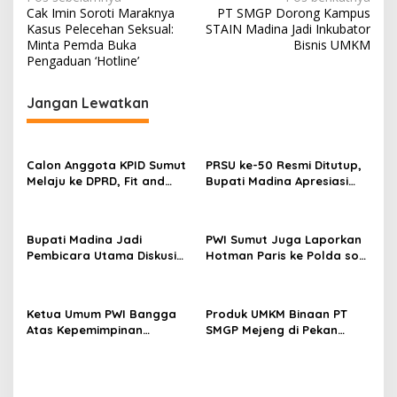
Navigasi
Cak Imin Soroti Maraknya
PT SMGP Dorong Kampus
pos
Kasus Pelecehan Seksual:
STAIN Madina Jadi Inkubator
Minta Pemda Buka
Bisnis UMKM
Pengaduan ‘Hotline’
Jangan Lewatkan
Calon Anggota KPID Sumut
PRSU ke-50 Resmi Ditutup,
Melaju ke DPRD, Fit and
Bupati Madina Apresiasi
Proper Test jadi Penentu
Kerja Keras Tim Meski
Terbatas Anggaran
Bupati Madina Jadi
PWI Sumut Juga Laporkan
Pembicara Utama Diskusi
Hotman Paris ke Polda soal
Panel di Universitas Medan
Dugaan Penghinaan
Area
Wartawan
Ketua Umum PWI Bangga
Produk UMKM Binaan PT
Atas Kepemimpinan
SMGP Mejeng di Pekan
Farianda Putri Sinik
Raya Sumatera Utara