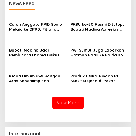
News Feed
Calon Anggota KPID Sumut
PRSU ke-50 Resmi Ditutup,
Melaju ke DPRD, Fit and
Bupati Madina Apresiasi
Proper Test jadi Penentu
Kerja Keras Tim Meski
Terbatas Anggaran
Bupati Madina Jadi
PWI Sumut Juga Laporkan
Pembicara Utama Diskusi
Hotman Paris ke Polda soal
Panel di Universitas Medan
Dugaan Penghinaan
Area
Wartawan
Ketua Umum PWI Bangga
Produk UMKM Binaan PT
Atas Kepemimpinan
SMGP Mejeng di Pekan
Farianda Putri Sinik
Raya Sumatera Utara
View More
Internasional