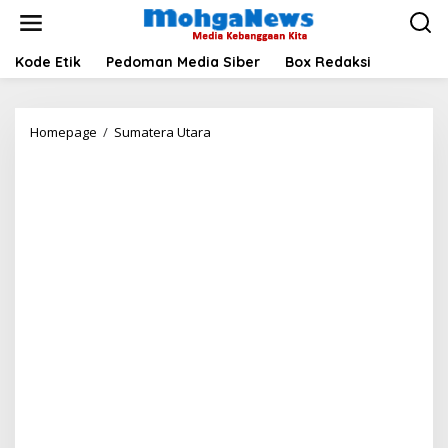
Lewati
ke
konten
Kode Etik
Pedoman Media Siber
Box Redaksi
Pertamina
Homepage
/
Sumatera Utara
EP
Pangkalan
Susu
Sampaikan
Hasil
Positif
Sumur
Migas
di
Hamparan
Perak