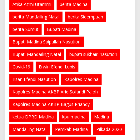
Atika Azmi Utammi
berita Madina
berita Mandailing Natal
berita Sidempuan
berita Sumut
Bupati Madina
Bupati Madina Saipullah Nasution
Bupati Mandailing Natal
bupati sukhairi nasution
Covid-19
Erwin Efendi Lubis
Irsan Efendi Nasution
Kapolres Madina
Kapolres Madina AKBP Arie Sofandi Paloh
Kapolres Madina AKBP Bagus Priandy
ketua DPRD Madina
kpu madina
Madina
Mandailing Natal
Pemkab Madina
Pilkada 2020