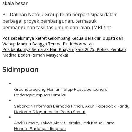
skala besar.
PT Dalihan Natolu Group telah berpartisipasi dalam
berbagai proyek pembangunan, termasuk
pembangunan fasilitas umum dan jalan. (MRL/int
Navigasi
Pos sebelumnya
Retret Gelombang Kedua Berakhir: Bupati dan
Wabup Madina Bangga Terima Pin Kehormatan
pos
Pos berikutnya
Semarak Hari Bhayangkara 2025, Polres-Pemkab
Madina Bedah Rumah Masyarakat
Sidimpuan
Groundbreaking Hunian Tetap Pascabencana di
Padangsidimpuan Dimulai
Sebarkan Informasi Bernada Fitnah, Akun Facebook Randy
Harianto Dilaporkan ke Polda Sumut
Andi Lumalo, Tokoh Aktivis Terpilih Jadi Ketua Partai
Hanura Padangsidimpuan