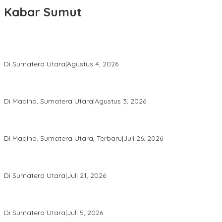
Kabar Sumut
Calon Anggota KPID Sumut Melaju ke DPRD, Fit and Proper Test
jadi Penentu
Di Sumatera Utara
|
Agustus 4, 2026
PRSU ke-50 Resmi Ditutup, Bupati Madina Apresiasi Kerja Keras
Tim Meski Terbatas Anggaran
Di Madina, Sumatera Utara
|
Agustus 3, 2026
Bupati Madina Jadi Pembicara Utama Diskusi Panel di
Universitas Medan Area
Di Madina, Sumatera Utara, Terbaru
|
Juli 26, 2026
PWI Sumut Juga Laporkan Hotman Paris ke Polda soal Dugaan
Penghinaan Wartawan
Di Sumatera Utara
|
Juli 21, 2026
Ketua Umum PWI Bangga Atas Kepemimpinan Farianda Putri
Sinik
Di Sumatera Utara
|
Juli 5, 2026