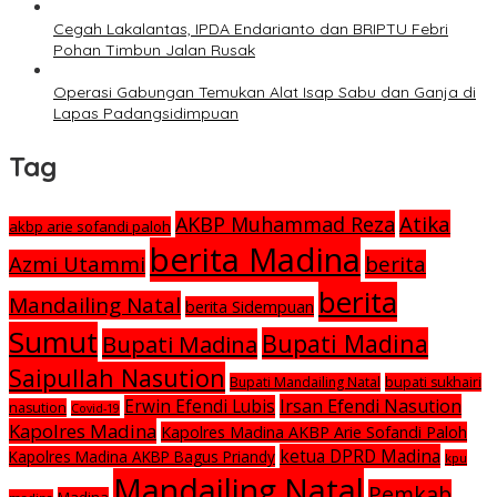
Cegah Lakalantas, IPDA Endarianto dan BRIPTU Febri
Pohan Timbun Jalan Rusak
Operasi Gabungan Temukan Alat Isap Sabu dan Ganja di
Lapas Padangsidimpuan
Tag
Atika
AKBP Muhammad Reza
akbp arie sofandi paloh
berita Madina
Azmi Utammi
berita
berita
Mandailing Natal
berita Sidempuan
Sumut
Bupati Madina
Bupati Madina
Saipullah Nasution
Bupati Mandailing Natal
bupati sukhairi
Irsan Efendi Nasution
Erwin Efendi Lubis
nasution
Covid-19
Kapolres Madina
Kapolres Madina AKBP Arie Sofandi Paloh
ketua DPRD Madina
Kapolres Madina AKBP Bagus Priandy
kpu
Mandailing Natal
Pemkab