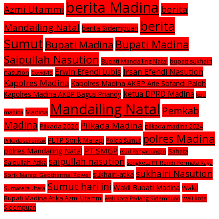
berita Madina
Azmi Utammi
berita
berita
Mandailing Natal
berita Sidempuan
Sumut
Bupati Madina
Bupati Madina
Saipullah Nasution
Bupati Mandailing Natal
bupati sukhairi
Irsan Efendi Nasution
Erwin Efendi Lubis
nasution
Covid-19
Kapolres Madina
Kapolres Madina AKBP Arie Sofandi Paloh
ketua DPRD Madina
Kapolres Madina AKBP Bagus Priandy
kpu
Mandailing Natal
Pemkab
Madina
madina
Madina
Pilkada Madina
Pilkada 2020
pilkada madina 2024
polres Madina
PLTP Sorik Marapi
Polda Sumut
Pilkada serentak
polres Mandailing Natal
PT SMGP
Sahata
rsud Panyabungan
saipullah nasution
Saipullah-Atika
sengketa PT Rendi Permata Raya
sukhairi Nasution
sukhairi-atika
Sorik Marapi Geothermal Power
Sumut hari ini
Wakil Bupati Madina
Wakil
Sumatera Utara
Bupati Madina Atika Azmi Utammi
wali kota
wali kota Padang Sidempuan
Sidempuan