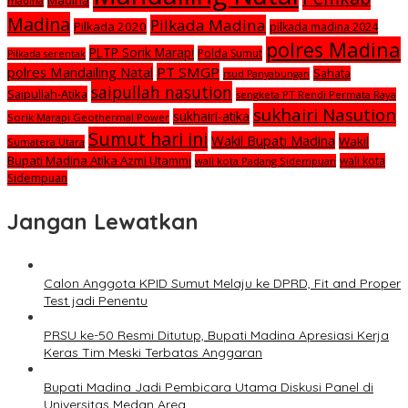
Madina
madina
Madina
Pilkada Madina
Pilkada 2020
pilkada madina 2024
polres Madina
PLTP Sorik Marapi
Polda Sumut
Pilkada serentak
polres Mandailing Natal
PT SMGP
Sahata
rsud Panyabungan
saipullah nasution
Saipullah-Atika
sengketa PT Rendi Permata Raya
sukhairi Nasution
sukhairi-atika
Sorik Marapi Geothermal Power
Sumut hari ini
Wakil Bupati Madina
Wakil
Sumatera Utara
Bupati Madina Atika Azmi Utammi
wali kota
wali kota Padang Sidempuan
Sidempuan
Jangan Lewatkan
Calon Anggota KPID Sumut Melaju ke DPRD, Fit and Proper
Test jadi Penentu
PRSU ke-50 Resmi Ditutup, Bupati Madina Apresiasi Kerja
Keras Tim Meski Terbatas Anggaran
Bupati Madina Jadi Pembicara Utama Diskusi Panel di
Universitas Medan Area