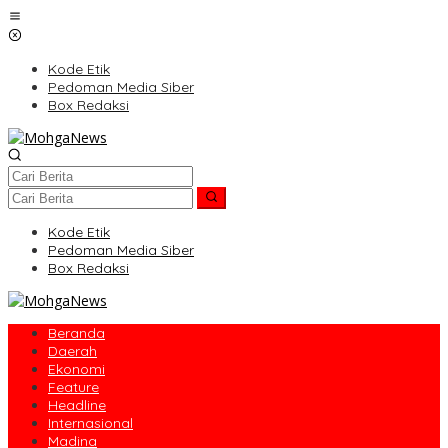
Lewati
ke
konten
Kode Etik
Pedoman Media Siber
Box Redaksi
Kode Etik
Pedoman Media Siber
Box Redaksi
Beranda
Daerah
Ekonomi
Feature
Headline
Internasional
Madina