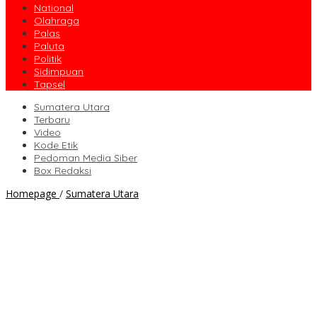
National
Olahraga
Palas
Paluta
Politik
Sidimpuan
Tapsel
Sumatera Utara
Terbaru
Video
Kode Etik
Pedoman Media Siber
Box Redaksi
OTT
Homepage
/
Sumatera Utara
KPK
di
Medan,
Kantor
Pengusaha
Beken
di
Padangsidimpuan
Disegel