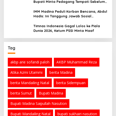
Bupati Minta Pedagang Tempati Sebelum
Ramadan
IMM Madina Peduli Korban Bencana, Abdul
Hadis: Ini Tanggung Jawab Sosial
Organisasi
Timnas Indonesia Gagal Lolos ke Piala
Dunia 2026, Ketum PSSI Minta Maaf
Tag
akbp arie sofandi paloh
AKBP Muhammad Reza
Atika Azmi Utammi
berita Madina
berita Mandailing Natal
berita Sidempuan
berita Sumut
Bupati Madina
Bupati Madina Saipullah Nasution
Bupati Mandailing Natal
bupati sukhairi nasution