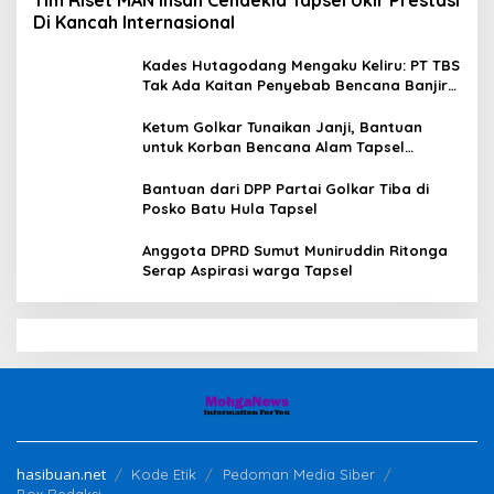
Tim Riset MAN Insan Cendekia Tapsel Ukir Prestasi
Di Kancah Internasional
Kades Hutagodang Mengaku Keliru: PT TBS
Tak Ada Kaitan Penyebab Bencana Banjir
Tapsel
Ketum Golkar Tunaikan Janji, Bantuan
untuk Korban Bencana Alam Tapsel
Disalurkan
Bantuan dari DPP Partai Golkar Tiba di
Posko Batu Hula Tapsel
Anggota DPRD Sumut Muniruddin Ritonga
Serap Aspirasi warga Tapsel
hasibuan.net
Kode Etik
Pedoman Media Siber
Box Redaksi