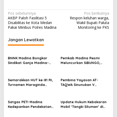
Navigasi
Pos sebelumnya
Pos berikutnya
AKBP Paloh Fasilitasi 5
Respon keluhan warga,
pos
Disabilitas ke Kota Medan
Wakil Bupati Paluta
Pakai Minibus Polres Madina
Monitoring ke PKS
Jangan Lewatkan
BNNK Madina Bongkar
Pemkab Madina Resmi
Sindikat Ganja Madina–
Meluncurkan SiBUNGO,
Jakarta, Mahasiswa Asal
Aplikasi PBB Daring
Bogor Dibekuk
Berbasis Geospasial
Semarakkan HUT ke-81 RI,
Pembina Yayasan AT-
Turnamen Maraginda
TAQWA Sinunukan V
Hakim Cup I Kotanopan
Digugat ke PN Madina
Dimulai
Terkait Dugaan PMH
Satgas PETI Madina
Update Hukum Kebakaran
Kedepankan Pendekatan
Mobil ‘Tangki Siluman’ di
Humanis Sebelum Tindak
SPBU Tano Ponggol Nauli
Tegas Tambang Ilegal