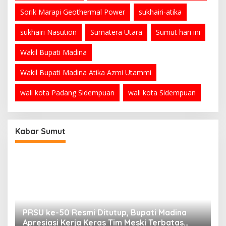
Sorik Marapi Geothermal Power
sukhairi-atika
sukhairi Nasution
Sumatera Utara
Sumut hari ini
Wakil Bupati Madina
Wakil Bupati Madina Atika Azmi Utammi
wali kota Padang Sidempuan
wali kota Sidempuan
Kabar Sumut
PRSU ke-50 Resmi Ditutup, Bupati Madina
B
Apresiasi Kerja Keras Tim Meski Terbatas
P