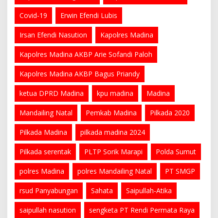
Covid-19
Erwin Efendi Lubis
Irsan Efendi Nasution
Kapolres Madina
Kapolres Madina AKBP Arie Sofandi Paloh
Kapolres Madina AKBP Bagus Priandy
ketua DPRD Madina
kpu madina
Madina
Mandailing Natal
Pemkab Madina
Pilkada 2020
Pilkada Madina
pilkada madina 2024
Pilkada serentak
PLTP Sorik Marapi
Polda Sumut
polres Madina
polres Mandailing Natal
PT SMGP
rsud Panyabungan
Sahata
Saipullah-Atika
saipullah nasution
sengketa PT Rendi Permata Raya