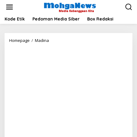
Lewati
ke
konten
Kode Etik
Pedoman Media Siber
Box Redaksi
Kades
Homepage
/
Madina
Panggautan
Diduga
Selewengkan
ADD
2024