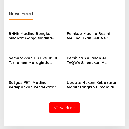
News Feed
BNNK Madina Bongkar
Pemkab Madina Resmi
Sindikat Ganja Madina–
Meluncurkan SiBUNGO,
Jakarta, Mahasiswa Asal
Aplikasi PBB Daring
Bogor Dibekuk
Berbasis Geospasial
Semarakkan HUT ke-81 RI,
Pembina Yayasan AT-
Turnamen Maraginda
TAQWA Sinunukan V
Hakim Cup I Kotanopan
Digugat ke PN Madina
Dimulai
Terkait Dugaan PMH
Satgas PETI Madina
Update Hukum Kebakaran
Kedepankan Pendekatan
Mobil ‘Tangki Siluman’ di
Humanis Sebelum Tindak
SPBU Tano Ponggol Nauli
Tegas Tambang Ilegal
View More