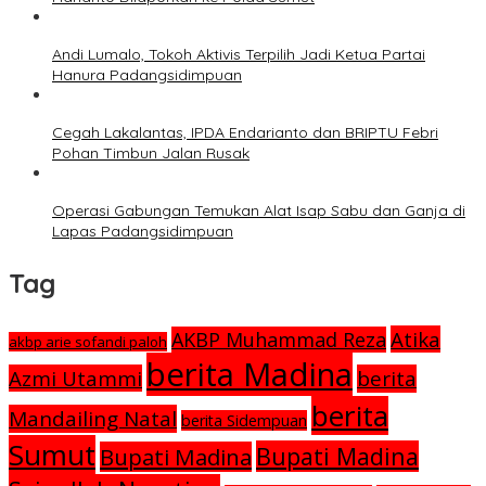
Andi Lumalo, Tokoh Aktivis Terpilih Jadi Ketua Partai
Hanura Padangsidimpuan
Cegah Lakalantas, IPDA Endarianto dan BRIPTU Febri
Pohan Timbun Jalan Rusak
Operasi Gabungan Temukan Alat Isap Sabu dan Ganja di
Lapas Padangsidimpuan
Tag
Atika
AKBP Muhammad Reza
akbp arie sofandi paloh
berita Madina
Azmi Utammi
berita
berita
Mandailing Natal
berita Sidempuan
Sumut
Bupati Madina
Bupati Madina