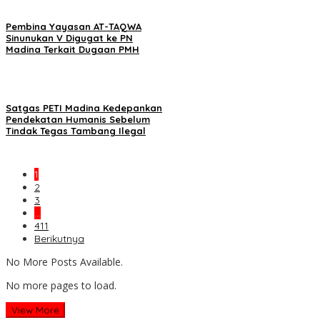
Pembina Yayasan AT-TAQWA
Sinunukan V Digugat ke PN
Madina Terkait Dugaan PMH
Satgas PETI Madina Kedepankan
Pendekatan Humanis Sebelum
Tindak Tegas Tambang Ilegal
1
2
3
…
411
Berikutnya
No More Posts Available.
No more pages to load.
View More