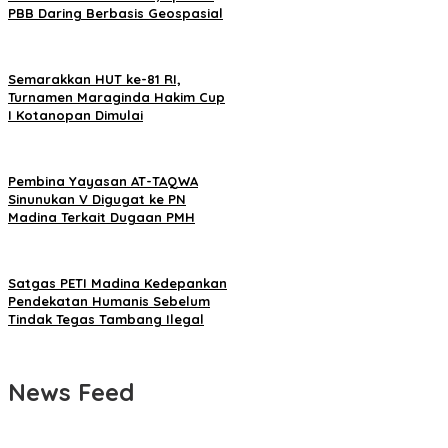
PBB Daring Berbasis Geospasial
Semarakkan HUT ke-81 RI,
Turnamen Maraginda Hakim Cup
I Kotanopan Dimulai
Pembina Yayasan AT-TAQWA
Sinunukan V Digugat ke PN
Madina Terkait Dugaan PMH
Satgas PETI Madina Kedepankan
Pendekatan Humanis Sebelum
Tindak Tegas Tambang Ilegal
News Feed