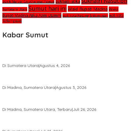
sukhairi Nasution
sukhairi-atika
Sorik Marapi Geothermal Power
Sumut hari ini
Wakil Bupati Madina
Wakil
Sumatera Utara
Bupati Madina Atika Azmi Utammi
wali kota
wali kota Padang Sidempuan
Sidempuan
Kabar Sumut
Calon Anggota KPID Sumut Melaju ke DPRD, Fit and Proper Test
jadi Penentu
Di Sumatera Utara
|
Agustus 4, 2026
PRSU ke-50 Resmi Ditutup, Bupati Madina Apresiasi Kerja Keras
Tim Meski Terbatas Anggaran
Di Madina, Sumatera Utara
|
Agustus 3, 2026
Bupati Madina Jadi Pembicara Utama Diskusi Panel di
Universitas Medan Area
Di Madina, Sumatera Utara, Terbaru
|
Juli 26, 2026
PWI Sumut Juga Laporkan Hotman Paris ke Polda soal Dugaan
Penghinaan Wartawan