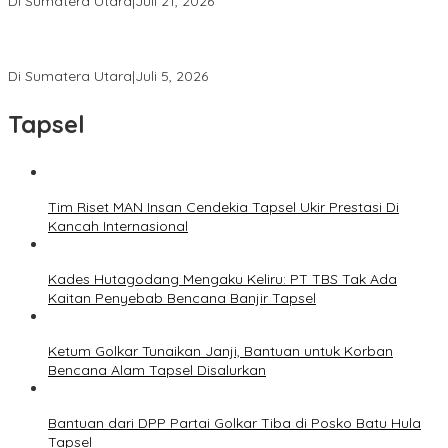
Di Sumatera Utara
|
Juli 21, 2026
Ketua Umum PWI Bangga Atas Kepemimpinan Farianda Putri
Sinik
Di Sumatera Utara
|
Juli 5, 2026
Tapsel
Tim Riset MAN Insan Cendekia Tapsel Ukir Prestasi Di
Kancah Internasional
Kades Hutagodang Mengaku Keliru: PT TBS Tak Ada
Kaitan Penyebab Bencana Banjir Tapsel
Ketum Golkar Tunaikan Janji, Bantuan untuk Korban
Bencana Alam Tapsel Disalurkan
Bantuan dari DPP Partai Golkar Tiba di Posko Batu Hula
Tapsel