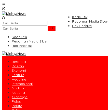
Lewati
ke
konten
Kode Etik
Pedoman Media Siber
Box Redaksi
Kode Etik
Pedoman Media Siber
Box Redaksi
Beranda
Daerah
Ekonomi
Feature
Headline
Internasional
Madina
National
Olahraga
Palas
Paluta