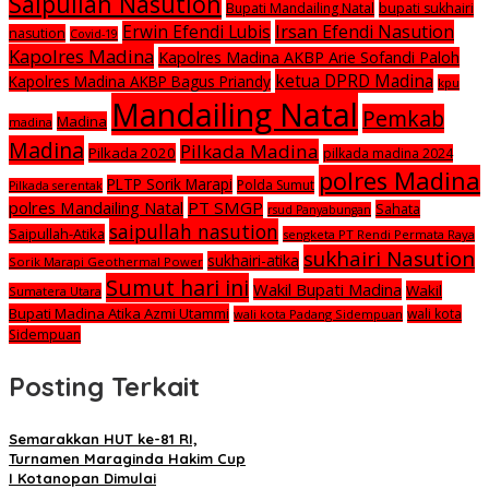
Saipullah Nasution
Bupati Mandailing Natal
bupati sukhairi
Irsan Efendi Nasution
Erwin Efendi Lubis
nasution
Covid-19
Kapolres Madina
Kapolres Madina AKBP Arie Sofandi Paloh
ketua DPRD Madina
Kapolres Madina AKBP Bagus Priandy
kpu
Mandailing Natal
Pemkab
Madina
madina
Madina
Pilkada Madina
Pilkada 2020
pilkada madina 2024
polres Madina
PLTP Sorik Marapi
Polda Sumut
Pilkada serentak
polres Mandailing Natal
PT SMGP
Sahata
rsud Panyabungan
saipullah nasution
Saipullah-Atika
sengketa PT Rendi Permata Raya
sukhairi Nasution
sukhairi-atika
Sorik Marapi Geothermal Power
Sumut hari ini
Wakil Bupati Madina
Wakil
Sumatera Utara
Bupati Madina Atika Azmi Utammi
wali kota
wali kota Padang Sidempuan
Sidempuan
Posting Terkait
Semarakkan HUT ke-81 RI,
Turnamen Maraginda Hakim Cup
I Kotanopan Dimulai