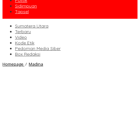
Politik
Sidimpuan
Tapsel
Sumatera Utara
Terbaru
Video
Kode Etik
Pedoman Media Siber
Box Redaksi
Jika
Homepage
/
Madina
Paslon
SAHATA
Terpilih,
UKT
Mahasiswa
STAIN
Madina
Disubsidi
Pemda