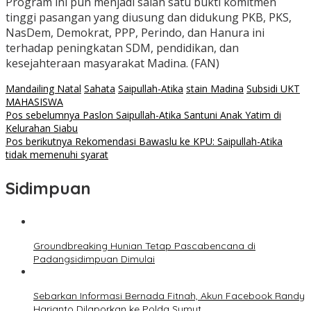
Program ini pun menjadi salah satu bukti komitmen
tinggi pasangan yang diusung dan didukung PKB, PKS,
NasDem, Demokrat, PPP, Perindo, dan Hanura ini
terhadap peningkatan SDM, pendidikan, dan
kesejahteraan masyarakat Madina. (FAN)
Mandailing Natal
Sahata
Saipullah-Atika
stain Madina
Subsidi UKT
MAHASISWA
Navigasi
Pos sebelumnya
Paslon Saipullah-Atika Santuni Anak Yatim di
Kelurahan Siabu
pos
Pos berikutnya
Rekomendasi Bawaslu ke KPU: Saipullah-Atika
tidak memenuhi syarat
Sidimpuan
Groundbreaking Hunian Tetap Pascabencana di
Padangsidimpuan Dimulai
Sebarkan Informasi Bernada Fitnah, Akun Facebook Randy
Harianto Dilaporkan ke Polda Sumut