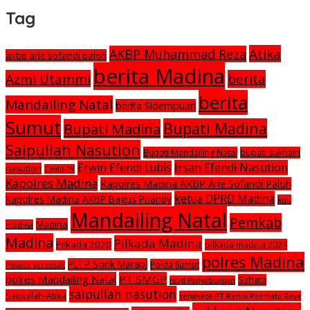
Tag
Atika
AKBP Muhammad Reza
akbp arie sofandi paloh
berita Madina
Azmi Utammi
berita
berita
Mandailing Natal
berita Sidempuan
Sumut
Bupati Madina
Bupati Madina
Saipullah Nasution
Bupati Mandailing Natal
bupati sukhairi
Irsan Efendi Nasution
Erwin Efendi Lubis
nasution
Covid-19
Kapolres Madina
Kapolres Madina AKBP Arie Sofandi Paloh
ketua DPRD Madina
Kapolres Madina AKBP Bagus Priandy
kpu
Mandailing Natal
Pemkab
Madina
madina
Madina
Pilkada Madina
Pilkada 2020
pilkada madina 2024
polres Madina
PLTP Sorik Marapi
Polda Sumut
Pilkada serentak
polres Mandailing Natal
PT SMGP
Sahata
rsud Panyabungan
saipullah nasution
Saipullah-Atika
sengketa PT Rendi Permata Raya