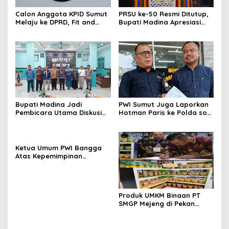
Calon Anggota KPID Sumut
PRSU ke-50 Resmi Ditutup,
Melaju ke DPRD, Fit and
Bupati Madina Apresiasi
Proper Test jadi Penentu
Kerja Keras Tim Meski
Terbatas Anggaran
Bupati Madina Jadi
PWI Sumut Juga Laporkan
Pembicara Utama Diskusi
Hotman Paris ke Polda soal
Panel di Universitas Medan
Dugaan Penghinaan
Area
Wartawan
Ketua Umum PWI Bangga
Atas Kepemimpinan
Farianda Putri Sinik
Produk UMKM Binaan PT
SMGP Mejeng di Pekan
Raya Sumatera Utara