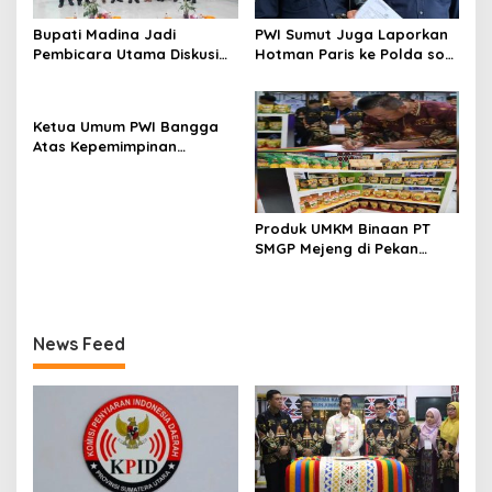
Bupati Madina Jadi
PWI Sumut Juga Laporkan
Pembicara Utama Diskusi
Hotman Paris ke Polda soal
Panel di Universitas Medan
Dugaan Penghinaan
Area
Wartawan
Ketua Umum PWI Bangga
Atas Kepemimpinan
Farianda Putri Sinik
Produk UMKM Binaan PT
SMGP Mejeng di Pekan
Raya Sumatera Utara
News Feed