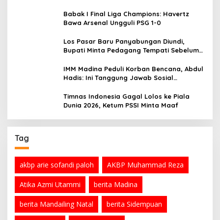
Babak I Final Liga Champions: Havertz
Bawa Arsenal Ungguli PSG 1-0
Los Pasar Baru Panyabungan Diundi,
Bupati Minta Pedagang Tempati Sebelum
Ramadan
IMM Madina Peduli Korban Bencana, Abdul
Hadis: Ini Tanggung Jawab Sosial
Organisasi
Timnas Indonesia Gagal Lolos ke Piala
Dunia 2026, Ketum PSSI Minta Maaf
Tag
akbp arie sofandi paloh
AKBP Muhammad Reza
Atika Azmi Utammi
berita Madina
berita Mandailing Natal
berita Sidempuan