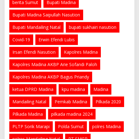
berita Sumut
Bupati Madina
Bupati Madina Saipullah Nasution
Bupati Mandailing Natal
bupati sukhairi nasution
Covid-19
Erwin Efendi Lubis
Irsan Efendi Nasution
Kapolres Madina
Kapolres Madina AKBP Arie Sofandi Paloh
Kapolres Madina AKBP Bagus Priandy
ketua DPRD Madina
kpu madina
Madina
Mandailing Natal
Pemkab Madina
Pilkada 2020
Pilkada Madina
pilkada madina 2024
PLTP Sorik Marapi
Polda Sumut
polres Madina
polres Mandailing Natal
PT SMGP