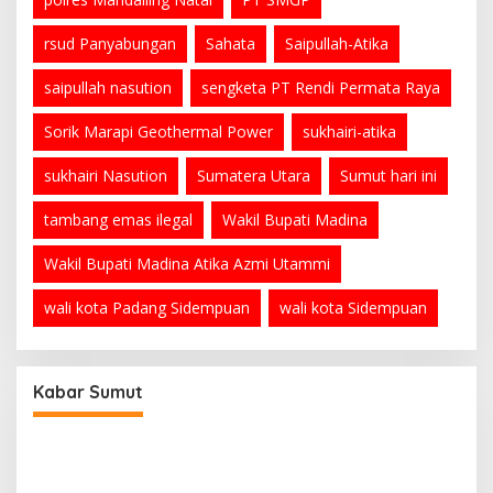
rsud Panyabungan
Sahata
Saipullah-Atika
saipullah nasution
sengketa PT Rendi Permata Raya
Sorik Marapi Geothermal Power
sukhairi-atika
sukhairi Nasution
Sumatera Utara
Sumut hari ini
tambang emas ilegal
Wakil Bupati Madina
Wakil Bupati Madina Atika Azmi Utammi
wali kota Padang Sidempuan
wali kota Sidempuan
Kabar Sumut