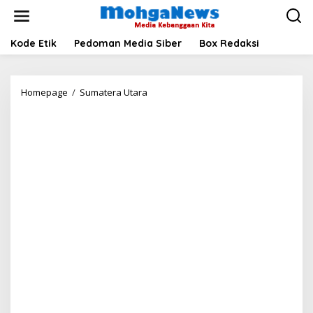
Lewati
ke
konten
Kode Etik
Pedoman Media Siber
Box Redaksi
Gubsu
Homepage
/
Sumatera Utara
Bersama
Kepala
Derah
se-
Kasawan
Danau
Toba
Bersiap
Sambut
Kedatangan
UNESCO