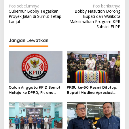
Navigasi
Pos sebelumnya
Pos berikutnya
Gubernur Bobby Tegaskan
Bobby Nasution Dorong
pos
Proyek Jalan di Sumut Tetap
Bupati dan Walikota
Lanjut
Maksimalkan Program KPR
Subsidi FLPP
Jangan Lewatkan
Calon Anggota KPID Sumut
PRSU ke-50 Resmi Ditutup,
Melaju ke DPRD, Fit and
Bupati Madina Apresiasi
Proper Test jadi Penentu
Kerja Keras Tim Meski
Terbatas Anggaran