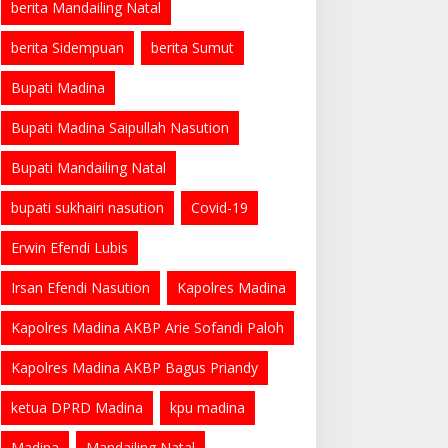
berita Mandailing Natal
berita Sidempuan
berita Sumut
Bupati Madina
Bupati Madina Saipullah Nasution
Bupati Mandailing Natal
bupati sukhairi nasution
Covid-19
Erwin Efendi Lubis
Irsan Efendi Nasution
Kapolres Madina
Kapolres Madina AKBP Arie Sofandi Paloh
Kapolres Madina AKBP Bagus Priandy
ketua DPRD Madina
kpu madina
Madina
Mandailing Natal