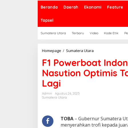
Beranda
Daerah
Ekonomi
Feature
Tapsel
Sumatera Utara
Terbaru
Video
Kode Etik
Pe
F1
Homepage
/
Sumatera Utara
Powerboat
F1 Powerboat Indon
Indonesia
di
Nasution Optimis T
Sumut,
Bobby
Lagi
Nasution
Optimis
Tahun
Admin
Agustus 26, 2025
Depan
Sumatera Utara
Makin
Baik
Lagi
TOBA
– Gubernur Sumatera Ut
menyerahkan trofi kepada juar