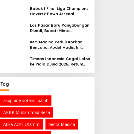
Babak I Final Liga Champions:
Havertz Bawa Arsenal
Ungguli PSG 1-0
Los Pasar Baru Panyabungan
Diundi, Bupati Minta
Pedagang Tempati Sebelum
Ramadan
IMM Madina Peduli Korban
Bencana, Abdul Hadis: Ini
Tanggung Jawab Sosial
Organisasi
Timnas Indonesia Gagal Lolos
ke Piala Dunia 2026, Ketum
PSSI Minta Maaf
Tag
akbp arie sofandi paloh
AKBP Muhammad Reza
Atika Azmi Utammi
berita Madina