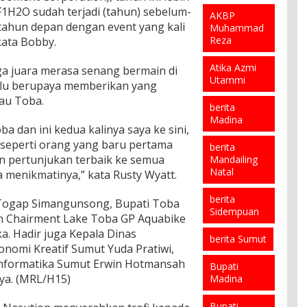
h
t
b
p
a
 F1H2O sudah terjadi (tahun) sebelum-
A
a
u
AKBP
P
d
hun depan dengan event yang kali
k
s
n
Muhammad
a
a
t
,
g
Reza
 kata Bobby.
s
F
i
I
a
c
i
v
P
n
Atika Azmi
a
ga juara merasa senang bermain di
t
i
D
T
Utammi
b
n
alu berupaya memberikan yang
s
A
e
e
a
au Toba.
T
E
m
n
h
berita
e
n
u
c
,
Madina
r
d
k
ba dan ini kedua kalinya saya ke sini,
a
A
p
a
a
n
n seperti orang yang baru pertama
k
berita
i
r
n
a
u
n pertunjukan terbaik ke semua
Mandailing
l
i
A
d
n
Natal
 menikmatinya,” kata Rusty Wyatt.
i
a
l
i
F
h
n
a
P
a
J
berita
t
t
 Togap Simangunsong, Bupati Toba
a
c
a
Sidempuan
o
I
d
an Chairment Lake Toba GP Aquabike
e
d
d
s
a
b
. Hadir juga Kepala Dinas
i
a
a
berita Sumut
n
o
onomi Kreatif Sumut Yuda Pratiwi,
K
n
p
g
o
e
B
S
Informatika Sumut Erwin Hotmansah
Bupati
s
k
t
R
a
nya. (MRL/H15)
Madina
i
R
u
I
b
d
a
a
P
u
i
n
Bupati