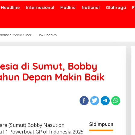
Headline
Internasional
Madina
National
Olahraga
P
doman Media Siber
Box Redaksi
esia di Sumut, Bobby
ahun Depan Makin Baik
Sidimpuan
ara (Sumut) Bobby Nasution
a F1 Powerboat GP of Indonesia 2025.