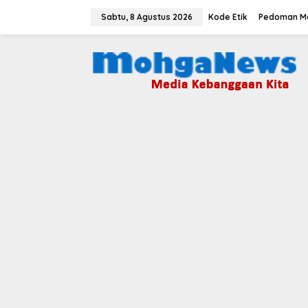
Lewati
ke
Sabtu, 8 Agustus 2026
Kode Etik
Pedoman Me
konten