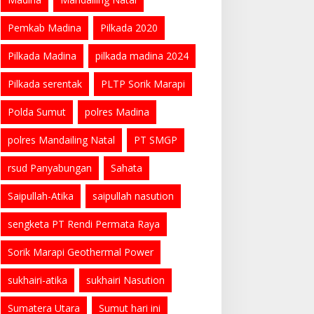
Pemkab Madina
Pilkada 2020
Pilkada Madina
pilkada madina 2024
Pilkada serentak
PLTP Sorik Marapi
Polda Sumut
polres Madina
polres Mandailing Natal
PT SMGP
rsud Panyabungan
Sahata
Saipullah-Atika
saipullah nasution
sengketa PT Rendi Permata Raya
Sorik Marapi Geothermal Power
sukhairi-atika
sukhairi Nasution
Sumatera Utara
Sumut hari ini