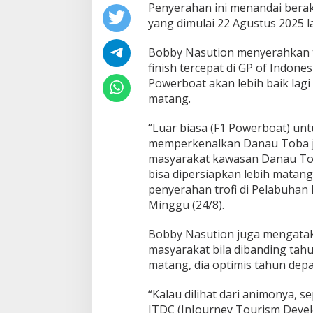
Penyerahan ini menandai bera
yang dimulai 22 Agustus 2025 la
Bobby Nasution menyerahkan tr
finish tercepat di GP of Indone
Powerboat akan lebih baik lagi
matang.
“Luar biasa (F1 Powerboat) un
memperkenalkan Danau Toba 
masyarakat kawasan Danau T
bisa dipersiapkan lebih matang 
penyerahan trofi di Pelabuhan 
Minggu (24/8).
Bobby Nasution juga mengata
masyarakat bila dibanding tahu
matang, dia optimis tahun depa
“Kalau dilihat dari animonya, s
ITDC (InJourney Tourism Devel