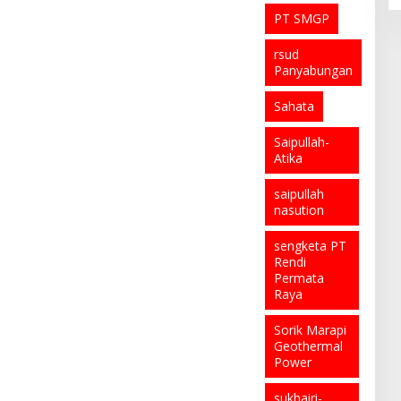
PT SMGP
rsud
Panyabungan
Sahata
Saipullah-
Atika
saipullah
nasution
sengketa PT
Rendi
Permata
Raya
Sorik Marapi
Geothermal
Power
sukhairi-