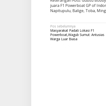
Keterangan Foto: Gubsu Bobby
juara F1 Powerboat GP of Indon
Napitupulu, Balige, Toba, Ming
Navigasi
Pos sebelumnya
Masyarakat Padati Lokasi F1
pos
Powerboat,Wagub Sumut: Antusias
Warga Luar Biasa