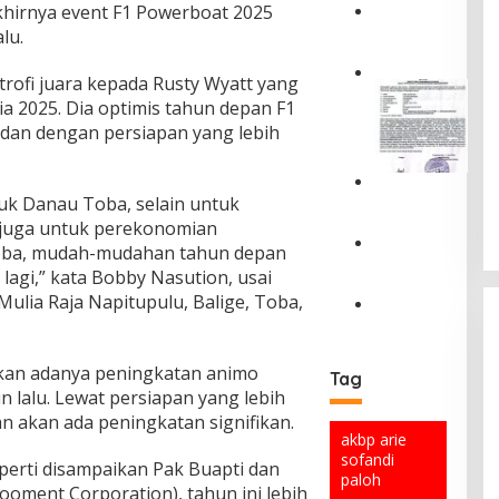
khirnya event F1 Powerboat 2025
G
lu.
r
o
ofi juara kepada Rusty Wyatt yang
u
S
sia 2025. Dia optimis tahun depan F1
n
e
d
 dan dengan persiapan yang lebih
b
b
a
r
r
e
k
A
tuk Danau Toba, selain untuk
a
a
n
juga untuk perekonomian
k
n
d
i
oba, mudah-mudahan tahun depan
I
i
C
n
n
lagi,” kata Bobby Nasution, usai
L
e
g
f
Mulia Raja Napitupulu, Balige, Toba,
u
g
H
o
m
a
O
u
r
a
h
p
n
m
l
L
e
i
kan adanya peningkatan animo
a
Tag
o
a
r
a
s
n lalu. Lewat persiapan yang lebih
,
k
a
n
i
n akan ada peningkatan signifikan.
T
a
s
T
B
akbp arie
o
l
i
e
e
sofandi
k
a
G
eperti disampaikan Pak Buapti dan
t
r
paloh
o
n
a
a
ooment Corporation), tahun ini lebih
n