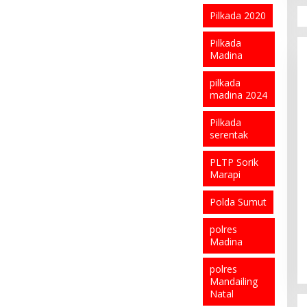
Pilkada 2020
Pilkada
Madina
pilkada
madina 2024
Pilkada
serentak
PLTP Sorik
Marapi
Polda Sumut
polres
Madina
polres
Mandailing
Natal