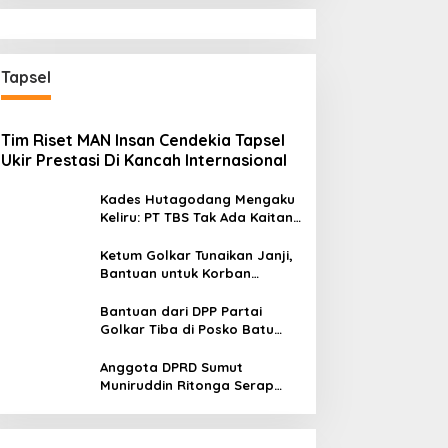
Tapsel
Tim Riset MAN Insan Cendekia Tapsel
Ukir Prestasi Di Kancah Internasional
Kades Hutagodang Mengaku
Keliru: PT TBS Tak Ada Kaitan
Penyebab Bencana Banjir
Tapsel
Ketum Golkar Tunaikan Janji,
Bantuan untuk Korban
Bencana Alam Tapsel
Disalurkan
Bantuan dari DPP Partai
Golkar Tiba di Posko Batu
Hula Tapsel
Anggota DPRD Sumut
Muniruddin Ritonga Serap
Aspirasi warga Tapsel