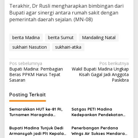
Terakhir, Dr Rusli mengharapkan bimbingan dari
Bupati agar sinergi antara rumah sakit dengan
pemerintah daerah sejalan. (MN-08)
berita Madina
berita Sumut
Mandailing Natal
sukhairi Nasution
sukhairi-atika
Navigasi
Pos sebelumnya
Pos berikutnya
Bupati Madina: Pembagian
Wakil Bupati Madina Ungkap
pos
Beras PPKM Harus Tepat
Kisah Gagal Jadi Anggota
Sasaran
Paskibra
Posting Terkait
Semarakkan HUT ke-81 RI,
Satgas PETI Madina
Turnamen Maraginda
Kedepankan Pendekatan
Hakim Cup I Kotanopan
Humanis Sebelum Tindak
Dimulai
Tegas Tambang Ilegal
Bupati Madina Tunjuk Dedi
Penerbangan Perdana
Armansyah jadi Plt Kepala
Wings Air Sukses Mendarat