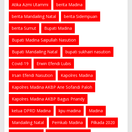
Atika Azmi Utammi
berita Madina
berita Mandailing Natal
berita Sidempuan
berita Sumut
Bupati Madina
Bupati Madina Saipullah Nasution
Bupati Mandailing Natal
bupati sukhairi nasution
Covid-19
Erwin Efendi Lubis
Irsan Efendi Nasution
Kapolres Madina
Kapolres Madina AKBP Arie Sofandi Paloh
Kapolres Madina AKBP Bagus Priandy
ketua DPRD Madina
kpu madina
Madina
Mandailing Natal
Pemkab Madina
Pilkada 2020