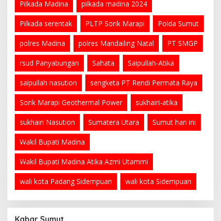
Pilkada Madina
pilkada madina 2024
Pilkada serentak
PLTP Sorik Marapi
Polda Sumut
polres Madina
polres Mandailing Natal
PT SMGP
rsud Panyabungan
Sahata
Saipullah-Atika
saipullah nasution
sengketa PT Rendi Permata Raya
Sorik Marapi Geothermal Power
sukhairi-atika
sukhairi Nasution
Sumatera Utara
Sumut hari ini
Wakil Bupati Madina
Wakil Bupati Madina Atika Azmi Utammi
wali kota Padang Sidempuan
wali kota Sidempuan
Kabar Sumut