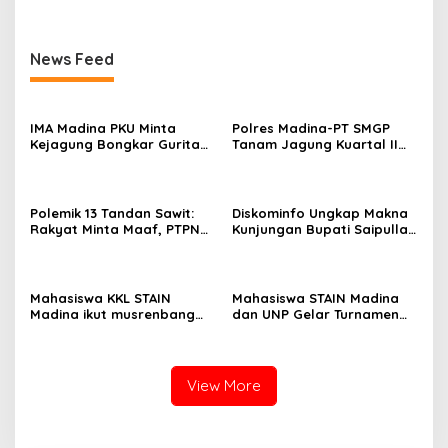
News Feed
IMA Madina PKU Minta
Polres Madina-PT SMGP
Kejagung Bongkar Gurita
Tanam Jagung Kuartal II
Korupsi MBG di Daerah
Tahun 2026 di Desa Purba
Baru
Polemik 13 Tandan Sawit:
Diskominfo Ungkap Makna
Rakyat Minta Maaf, PTPN
Kunjungan Bupati Saipullah
IV Minta Hukum
ke Pasaman Barat
Mahasiswa KKL STAIN
Mahasiswa STAIN Madina
Madina ikut musrenbang
dan UNP Gelar Turnamen
Nagari di Pasaman
Volli
View More