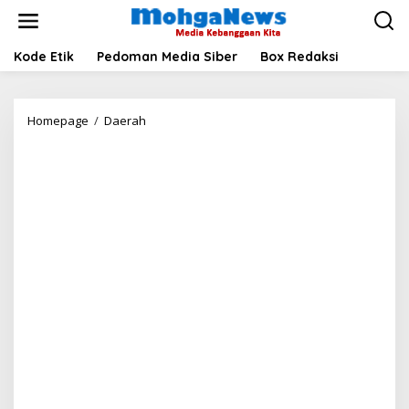
Lewati
ke
konten
Kode Etik
Pedoman Media Siber
Box Redaksi
Bupati
Homepage
/
Daerah
Madina
Motivasi
Tenaga
Kesehatan
di
RSUD
Panyabungan