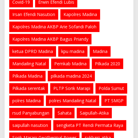
Covid-19
Erwin Efendi Lubis
Irsan Efendi Nasution
Kapolres Madina
Kapolres Madina AKBP Arie Sofandi Paloh
Kapolres Madina AKBP Bagus Priandy
ketua DPRD Madina
kpu madina
Madina
Mandailing Natal
Pemkab Madina
Pilkada 2020
Pilkada Madina
pilkada madina 2024
Pilkada serentak
PLTP Sorik Marapi
Polda Sumut
polres Madina
polres Mandailing Natal
PT SMGP
rsud Panyabungan
Sahata
Saipullah-Atika
saipullah nasution
sengketa PT Rendi Permata Raya
Sorik Marapi Geothermal Power
sukhairi-atika