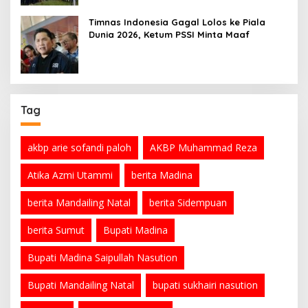
Timnas Indonesia Gagal Lolos ke Piala
Dunia 2026, Ketum PSSI Minta Maaf
Tag
akbp arie sofandi paloh
AKBP Muhammad Reza
Atika Azmi Utammi
berita Madina
berita Mandailing Natal
berita Sidempuan
berita Sumut
Bupati Madina
Bupati Madina Saipullah Nasution
Bupati Mandailing Natal
bupati sukhairi nasution