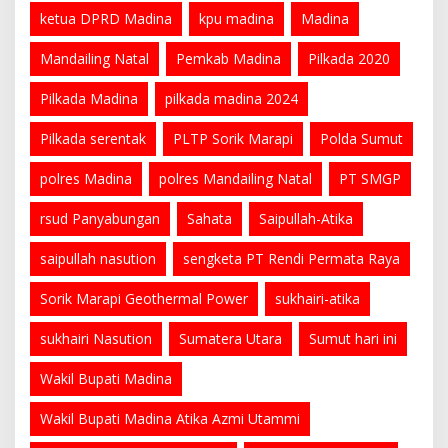
ketua DPRD Madina
kpu madina
Madina
Mandailing Natal
Pemkab Madina
Pilkada 2020
Pilkada Madina
pilkada madina 2024
Pilkada serentak
PLTP Sorik Marapi
Polda Sumut
polres Madina
polres Mandailing Natal
PT SMGP
rsud Panyabungan
Sahata
Saipullah-Atika
saipullah nasution
sengketa PT Rendi Permata Raya
Sorik Marapi Geothermal Power
sukhairi-atika
sukhairi Nasution
Sumatera Utara
Sumut hari ini
Wakil Bupati Madina
Wakil Bupati Madina Atika Azmi Utammi