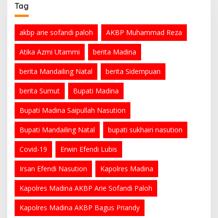
Tag
akbp arie sofandi paloh
AKBP Muhammad Reza
Atika Azmi Utammi
berita Madina
berita Mandailing Natal
berita Sidempuan
berita Sumut
Bupati Madina
Bupati Madina Saipullah Nasution
Bupati Mandailing Natal
bupati sukhairi nasution
Covid-19
Erwin Efendi Lubis
Irsan Efendi Nasution
Kapolres Madina
Kapolres Madina AKBP Arie Sofandi Paloh
Kapolres Madina AKBP Bagus Priandy