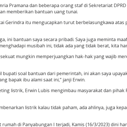
ia Pramana dan beberapa orang staf di Sekretariat DPRD Mad
dan memberikan bantuan uang tunai.
rtai Gerindra itu mengucapkan turut berbelasungkawa ata
rga, ini bantuan saya secara pribadi. Saya juga meminta ma
 menghadapi musibah ini, tidak ada yang tidak berat, kita 
a sekuat mungkin memperjuangkan hak-hak yang wajib mere
l bupati soal bantuan dari pemerintah, ini akan saya upa
 bapak ibu alami saat ini,” janji Erwin.
ting listrik, Erwin Lubis mengimbau masyarakat dan pihak
narkan listrik kalau tidak paham, ada ahlinya, juga kepad
rumah di Panyabungan I terjadi, Kamis (16/3/2023) dini har