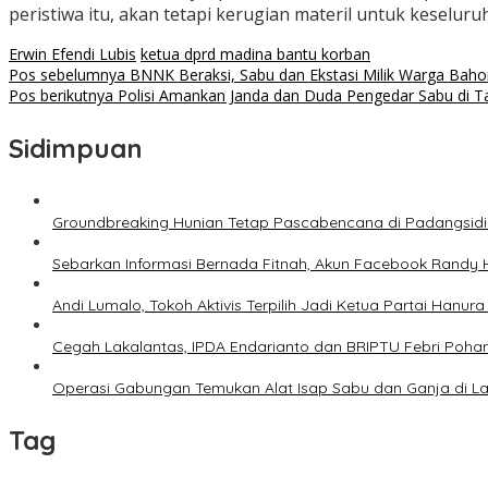
peristiwa itu, akan tetapi kerugian materil untuk keseluru
Erwin Efendi Lubis
ketua dprd madina bantu korban
Navigasi
Pos sebelumnya
BNNK Beraksi, Sabu dan Ekstasi Milik Warga Baho
Pos berikutnya
Polisi Amankan Janda dan Duda Pengedar Sabu di T
pos
Sidimpuan
Groundbreaking Hunian Tetap Pascabencana di Padangsid
Sebarkan Informasi Bernada Fitnah, Akun Facebook Randy 
Andi Lumalo, Tokoh Aktivis Terpilih Jadi Ketua Partai Hanu
Cegah Lakalantas, IPDA Endarianto dan BRIPTU Febri Poha
Operasi Gabungan Temukan Alat Isap Sabu dan Ganja di 
Tag