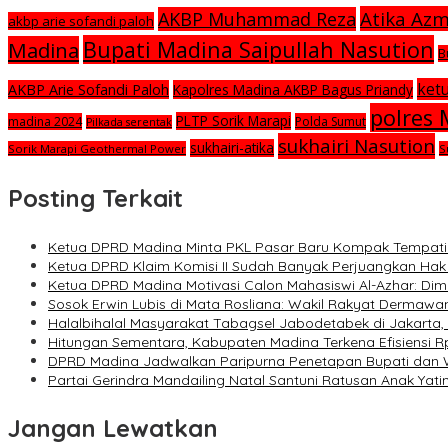
Atika Az
AKBP Muhammad Reza
akbp arie sofandi paloh
Bupati Madina Saipullah Nasution
Madina
B
ket
AKBP Arie Sofandi Paloh
Kapolres Madina AKBP Bagus Priandy
polres
PLTP Sorik Marapi
madina 2024
Polda Sumut
Pilkada serentak
sukhairi Nasution
sukhairi-atika
Sorik Marapi Geothermal Power
S
Posting Terkait
Ketua DPRD Madina Minta PKL Pasar Baru Kompak Tempati L
Ketua DPRD Klaim Komisi II Sudah Banyak Perjuangkan Ha
Ketua DPRD Madina Motivasi Calon Mahasiswi Al-Azhar: Dimu
Sosok Erwin Lubis di Mata Rosliana: Wakil Rakyat Dermawa
Halalbihalal Masyarakat Tabagsel Jabodetabek di Jakarta
Hitungan Sementara, Kabupaten Madina Terkena Efisiensi Rp
DPRD Madina Jadwalkan Paripurna Penetapan Bupati dan W
Partai Gerindra Mandailing Natal Santuni Ratusan Anak Yat
Jangan Lewatkan