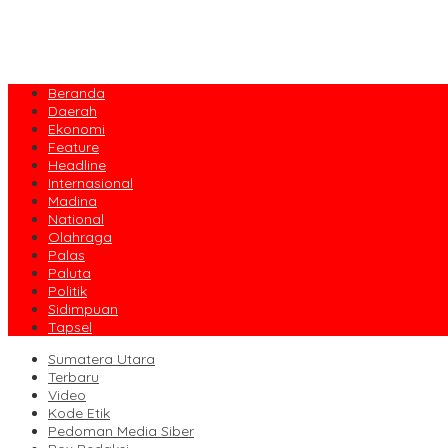
Beranda
Daerah
Ekonomi
Feature
Headline
Internasional
Madina
National
Olahraga
Palas
Paluta
Politik
Sidimpuan
Tapsel
Sumatera Utara
Terbaru
Video
Kode Etik
Pedoman Media Siber