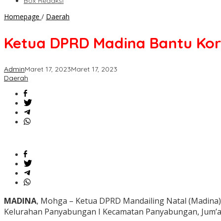
Box Redaksi
Ketua
Homepage
/
Daerah
DPRD
Madina
Ketua DPRD Madina Bantu Ko
Bantu
Korban
Kebakaran
Admin
Maret 17, 2023
Maret 17, 2023
di
Daerah
Panyabungan
MADINA
, Mohga – Ketua DPRD Mandailing Natal (Madina
Kelurahan Panyabungan I Kecamatan Panyabungan, Jum’at