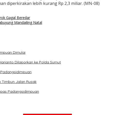
han diperkirakan lebih kurang Rp 2,3 miliar. (MN-08)
rok Gagal Beredar
abuyung Mandailing Natal
impuan Dimulai
Harianto Dilaporkan ke Polda Sumut
ra Padangsidimpuan
n Timbun Jalan Rusak
Lapas Padangsidimpuan