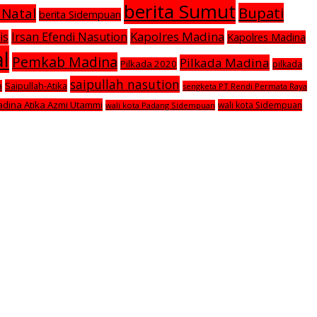
berita Sumut
Bupati
 Natal
berita Sidempuan
Kapolres Madina
Irsan Efendi Nasution
is
Kapolres Madina
l
Pemkab Madina
Pilkada Madina
Pilkada 2020
pilkada
saipullah nasution
Saipullah-Atika
a
sengketa PT Rendi Permata Raya
adina Atika Azmi Utammi
wali kota Sidempuan
wali kota Padang Sidempuan