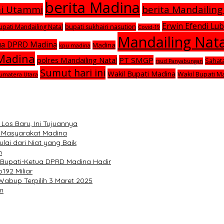
berita Madina
mi Utammi
berita Mandailing
Erwin Efendi Lub
upati Mandailing Natal
bupati sukhairi nasution
Covid-19
Mandailing Nata
ua DPRD Madina
Madina
kpu madina
 Madina
polres Mandailing Natal
PT SMGP
Sahat
rsud Panyabungan
Sumut hari ini
Wakil Bupati Madina
Wakil Bupati M
umatera Utara
os Baru, Ini Tujuannya
k Masyarakat Madina
lai dari Niat yang Baik
n
, Bupati-Ketua DPRD Madina Hadir
192 Miliar
abup Terpilih 3 Maret 2025
im