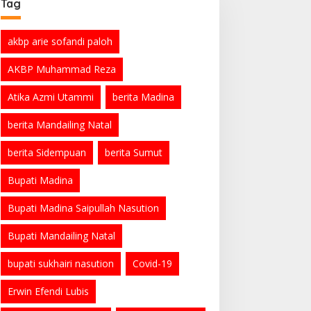
Tag
akbp arie sofandi paloh
AKBP Muhammad Reza
Atika Azmi Utammi
berita Madina
berita Mandailing Natal
berita Sidempuan
berita Sumut
Bupati Madina
Bupati Madina Saipullah Nasution
Bupati Mandailing Natal
bupati sukhairi nasution
Covid-19
Erwin Efendi Lubis