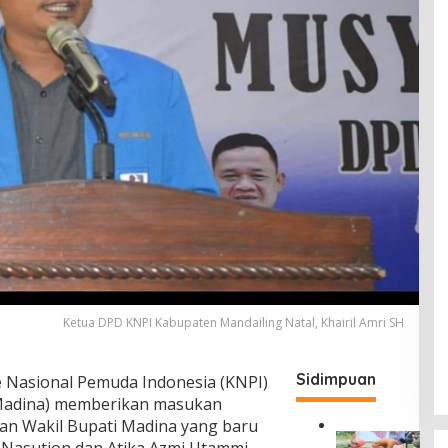
Ketua DPD KNPI Kabupaten Mandailing Natal, Khairil Amri SH
Sidimpuan
e Nasional Pemuda Indonesia (KNPI)
(Madina) memberikan masukan
an Wakil Bupati Madina yang baru
G
ri Nasution dan Atika Azmi Utammi