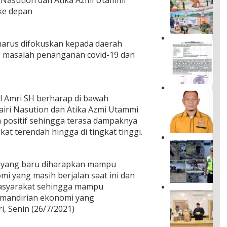
r
ke depan
o
u
n
d
harus difokuskan kepada daerah
S
b
i, masalah penanganan covid-19 dan
e
r
b
e
a
a
r
k
k
A
i
l Amri SH berharap di bawah
a
n
n
iri Nasution dan Atika Azmi Utammi
n
d
g
I
positif sehingga terasa dampaknya
i
H
n
kat terendah hingga di tingkat tinggi.
L
u
f
u
n
C
o
m
i
e
r
a
a
a yang baru diharapkan mampu
g
m
l
n
a
a
 yang masih berjalan saat ini dan
o
T
h
s
masyarakat sehingga mampu
,
e
L
i
O
T
mandirian ekonomi yang
t
a
B
p
o
a
i, Senin (26/7/2021)
k
e
e
k
p
a
r
r
o
P
l