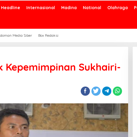
Headline
Internasional
Madina
National
Olahraga
P
doman Media Siber
Box Redaksi
k Kepemimpinan Sukhairi-