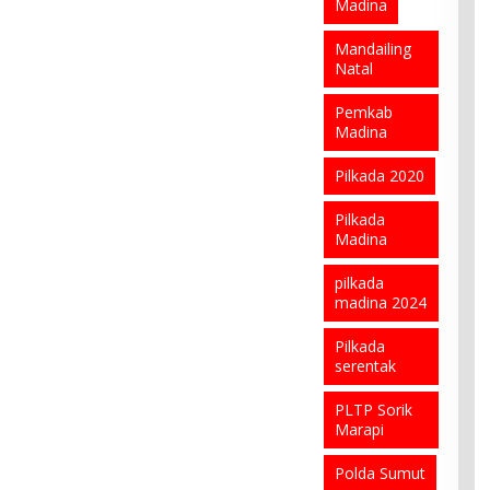
Madina
Mandailing
Natal
Pemkab
Madina
Pilkada 2020
Pilkada
Madina
pilkada
madina 2024
Pilkada
serentak
PLTP Sorik
Marapi
Polda Sumut