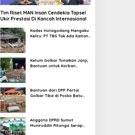
Tim Riset MAN Insan Cendekia Tapsel
Ukir Prestasi Di Kancah Internasional
Kades Hutagodang Mengaku
Keliru: PT TBS Tak Ada Kaitan
Penyebab Bencana Banjir
Tapsel
Ketum Golkar Tunaikan Janji,
Bantuan untuk Korban
Bencana Alam Tapsel
Disalurkan
Bantuan dari DPP Partai
Golkar Tiba di Posko Batu
Hula Tapsel
Anggota DPRD Sumut
Muniruddin Ritonga Serap
Aspirasi warga Tapsel