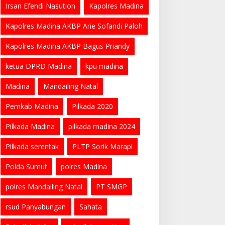
Irsan Efendi Nasution
Kapolres Madina
Kapolres Madina AKBP Arie Sofandi Paloh
Kapolres Madina AKBP Bagus Priandy
ketua DPRD Madina
kpu madina
Madina
Mandailing Natal
Pemkab Madina
Pilkada 2020
Pilkada Madina
pilkada madina 2024
Pilkada serentak
PLTP Sorik Marapi
Polda Sumut
polres Madina
polres Mandailing Natal
PT SMGP
rsud Panyabungan
Sahata