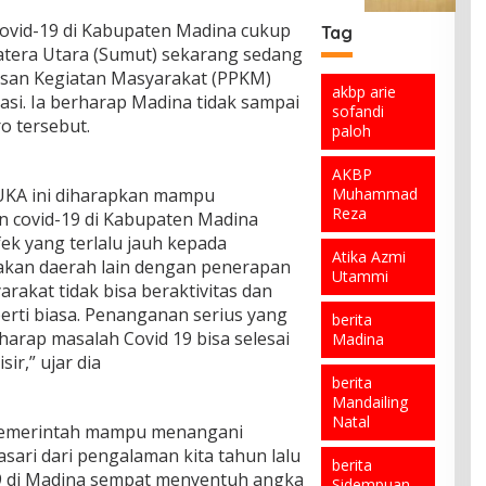
n
a
h
a
a
a
ovid-19 di Kabupaten Madina cukup
s
A
Tag
s
n
d
i
k
matera Utara (Sumut) sekarang sedang
c
t
a
G
t
a
san Kegiatan Masyarakat (PPKM)
a
F
a
i
akbp arie
b
s
asi. Ia berharap Madina tidak sampai
i
b
v
sofandi
e
,
t
o tersebut.
u
i
paloh
n
I
n
n
s
c
P
a
g
T
a
AKBP
D
h
a
e
n
UKA ini diharapkan mampu
Muhammad
A
,
n
r
a
Reza
E
 covid-19 di Kabupaten Madina
A
T
p
d
n
k
ek yang terlalu jauh kepada
e
i
i
d
Atika Azmi
u
m
sakan daerah lain dengan penerapan
l
P
a
Utammi
n
u
i
a
akat tidak bisa beraktivitas dan
r
F
k
h
d
rti biasa. Penanganan serius yang
i
a
berita
a
J
a
a
c
rharap masalah Covid 19 bisa selesai
Madina
n
a
n
n
e
ir,” ujar dia
A
d
g
t
b
l
berita
i
s
o
o
a
Mandailing
K
i
d
o
t
Natal
e
d
n pemerintah mampu menangani
a
k
I
t
i
n
R
asari dari pengalaman kita tahun lalu
s
u
m
berita
B
a
9 di Madina sempat menyentuh angka
a
a
p
Sidempuan