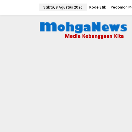
Lewati
ke
Sabtu, 8 Agustus 2026
Kode Etik
Pedoman Me
konten