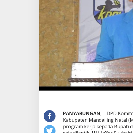
PANYABUNGAN
, – DPD Komit
Kabupaten Mandailing Natal 
program kerja kepada Bupati d
saja dilantik, HM Ja’far Sukhai