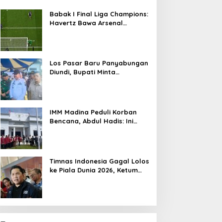
Babak I Final Liga Champions:
Havertz Bawa Arsenal
Ungguli PSG 1-0
Los Pasar Baru Panyabungan
Diundi, Bupati Minta
Pedagang Tempati Sebelum
Ramadan
IMM Madina Peduli Korban
Bencana, Abdul Hadis: Ini
Tanggung Jawab Sosial
Organisasi
Timnas Indonesia Gagal Lolos
ke Piala Dunia 2026, Ketum
PSSI Minta Maaf