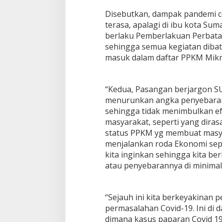
Disebutkan, dampak pandemi c
terasa, apalagi di ibu kota Su
berlaku Pemberlakuan Perbata
sehingga semua kegiatan dibat
masuk dalam daftar PPKM Mikr
“Kedua, Pasangan berjargon S
menurunkan angka penyebaran
sehingga tidak menimbulkan ef
masyarakat, seperti yang dira
status PPKM yg membuat masyar
menjalankan roda Ekonomi sepe
kita inginkan sehingga kita be
atau penyebarannya di minimalis
“Sejauh ini kita berkeyakina
permasalahan Covid-19. Ini di d
dimana kasus paparan Covid 1