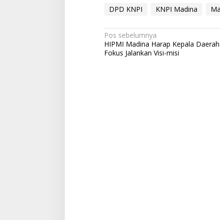
DPD KNPI
KNPI Madina
Ma
Navigasi
Pos sebelumnya
HIPMI Madina Harap Kepala Daerah
pos
Fokus Jalankan Visi-misi